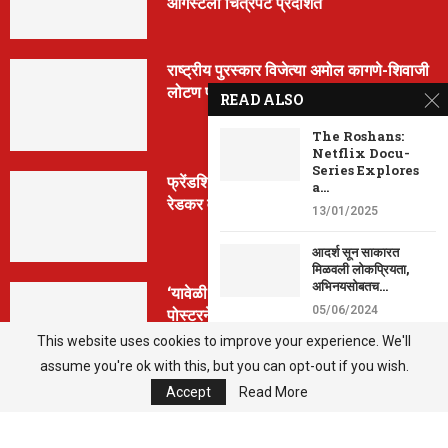
ऑगस्टला चित्रपट प्रदर्शित
राष्ट्रीय पुरस्कार विजेत्या अमोल कागणे-शिवाजी
लोटण पाटील यांचा नवा चित्रपट ‘मूर्ती’
READ ALSO
The Roshans:
Netflix Docu-
Series Explores
फ्रेंडशिप डे निमित्त ‘मैत्रेया’ची घोषणा; क्रांती
a...
रेडकर वानखेडे पुन्हा दिग्दर्शनात
13/01/2025
आदर्श सून साकारत
मिळवली लोकप्रियता,
अभिनयसोबतच...
‘यावेळी तिसराच आहे!’… ‘झिम्मा ३’च्या पहिल्या
05/06/2024
पोस्टरने वाढवला सस्पेन्स
This website uses cookies to improve your experience. We'll
सईच्या घरी आली नवी
assume you're ok with this, but you can opt-out if you wish.
पाहुणी! नव्या...
Accept
Read More
10/04/2024