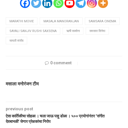
MARATHI MOVIE
MASALA MANORANJAN
SAMSARA CINEMA
SAYALI SANJIV RUSHI SAXSENA
ऋषी सक्सेना
समसारा सिनेमा
सायली संजीव
0 comment
मसाला मनोरंजन टीम
previous post
ऐसा कार्तिकीचा सोहळा । चला जाऊ पाहू डोळा । ५०० प्रयोगांनंतर ‘संगीत
देवबाभळी’ घेणार प्रेक्षकांचा निरोप