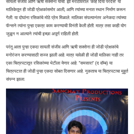
सायली संजीव आणि ऋषी सक्सेना यांची. झी मराठीवरील ‘काहे दिया परदेस’ या
मालिकेतून ही जोडी प्रेक्षकांसमोर आली, आणि त्यांच्या मनात स्थान निर्माण करून
गेली. या दोघांना रसिकांचे मोठे प्रेम मिळाले. मालिका संपल्यानंतर अनेकदा त्यांच्या
फॅन्सने त्यांना पुन्हा एकत्र काम करण्याची विनंती केली होती. मात्र तसा काही योग
जुळून न आल्याने त्यांची इच्छा अपूर्ण राहिली होती.
परंतु आता पुन्हा एकदा सायली संजीव आणि ऋषी सक्सेना ही जोडी प्रेक्षकांचे
मनोरंजन करण्यासाठी सज्ज झाली आहे. मात्र यावेळी ही जोडी मालिका नाही तर
एका चित्रपटातून रसिकांच्या भेटीला येणार आहे. “समसारा” (द वॉम्ब) या
चित्रपटात ही जोडी पुन्हा एकदा सोबत दिसणार आहे. नुकताच या चित्रपटाचा मुहूर्त
संपन्न झाला.