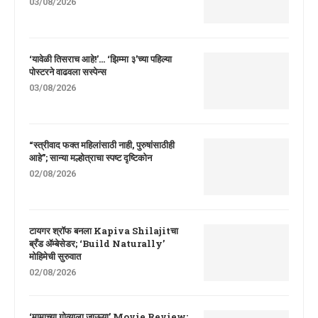
03/08/2026
‘यावेळी तिसराच आहे!’… ‘झिम्मा ३’च्या पहिल्या
पोस्टरने वाढवला सस्पेन्स
03/08/2026
“स्त्रीवाद फक्त महिलांसाठी नाही, पुरुषांसाठीही
आहे”; सान्या मल्होत्राचा स्पष्ट दृष्टिकोन
02/08/2026
टायगर श्रॉफ बनला Kapiva Shilajitचा
ब्रँड ॲम्बेसेडर; ‘Build Naturally’
मोहिमेची सुरुवात
02/08/2026
‘मामाच्या गोव्याला जाऊया’ Movie Review: