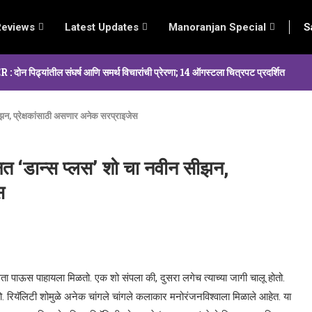
Reviews
Latest Updates
Manoranjan Special
S
्यांतील संघर्ष आणि समर्थ विचारांची प्रेरणा; 14 ऑगस्टला चित्रपट प्रदर्शित
सीझन, प्रेक्षकांसाठी असणार अनेक सरप्राइजेस
षित ‘डान्स प्लस’ शो चा नवीन सीझन,
स
सता पाऊस पाहायला मिळतो. एक शो संपला की, दुसरा लगेच त्याच्या जागी चालू होतो.
ो. रियॅलिटी शोमुळे अनेक चांगले चांगले कलाकार मनोरंजनविश्वाला मिळाले आहेत. या