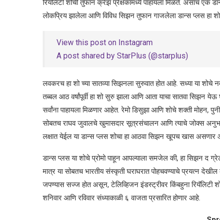
रियॅलिटी शोची तुफान क्रेझ प्रेक्षकांमध्ये पाहायला मिळते. असाच एक ड
लोकप्रिय झालेला आणि विविध सिझन तुफान गाजलेला डान्स प्लस हा शो पु
View this post on Instagram
A post shared by StarPlus (@starplus)
लवकरच हा शो च्या सातव्या सिझनला सुरुवात होत आहे. सध्या या शोचे न
तब्बल आठ वर्षांपूर्वी हा शो सुरु झाला आणि आता याचा सातवा सिझन येऊ घ
सर्वांना पाहायला मिळणार आहेत. रेमो डिसुझा आणि शोचे शक्ती मोहन, पुनी
सोबतच राघव जुवालचे खुमासदार सूत्रसंचालन आणि त्याचे जोक्स अनुभ
लक्षात येईल या डान्स प्लस शोचा हा आठवा सिझन खूपच खास असणार आ
डान्स प्लस या शोचे प्रोमो पाहून आपल्याला समजेल की, हा सिझन द ग्
मात्र या सोबतच भारतीय संस्कृती घराघरात पोहचवण्याचे प्रयत्न देखील क
जपण्यास सज्ज होत असून, टेलिव्हिजन इंडस्ट्रीवर किंबहुना रियॅलिटी शोव
शनिवार आणि रविवार संध्याकाळी ६ वाजता प्रसारित होणार आहे.
Spr