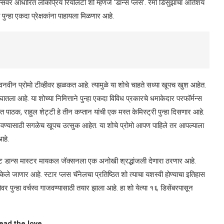
ान्सवर आधारित लोकप्रिय रियॅलिटी शो म्हणजे ‘डान्स प्लस’. रेमो डिसुझाचा अतिशय
न्हा एकदा प्रेक्षकांना पाहायला मिळणार आहे.
वनवीन प्रोमो टीव्हीवर झळकत आहे. त्यामुळे या शोचे चाहते सध्या खूपच खुश आहेत.
ातला आहे. या शोच्या निमित्ताने पुन्हा एकदा विविध प्रकारचे धमाकेदार परफॉर्मन्स
त पाठक, राहुल शेट्टी हे तीन कप्तान यांची एक मस्त केमिस्ट्री पुन्हा दिसणार आहे.
वण्यासाठी सगळेच खूपच उत्सुक आहेत. या शोचे प्रोमो आपण पाहिले तर आपल्याला
हे.
रेट डान्स मास्टर मायकल जॅक्सनला एक अनोखी श्रद्धांजली देणारा ठरणार आहे.
ेले जाणार आहे. स्टार प्लस चॅनेलचा प्रतिष्ठित शो त्याचा यशस्वी होण्याचा इतिहास
र पुन्हा वर्चस्व गाजवण्यासाठी तयार झाला आहे. हा शो येत्या १६ डिसेंबरपासून
ead the love