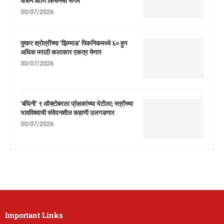
फॅशन आणि किचनचा संगम
30/07/2026
पुष्कर श्रोत्रींच्या ‘झिम्माड’ पिकनिकमध्ये ६० हून
अधिक मराठी कलाकार एकत्र येणार
30/07/2026
‘बंधिनी’ ९ ऑक्टोबरला प्रेक्षकांच्या भेटीला; स्त्रीच्या
भावविश्वाची संवेदनशील कहाणी उलगडणार
30/07/2026
Important Links