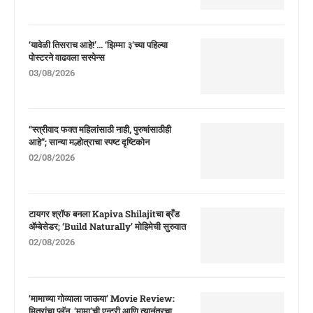
‘यावेळी तिसराच आहे!’… ‘झिम्मा ३’च्या पहिल्या
पोस्टरने वाढवला सस्पेन्स
03/08/2026
“स्त्रीवाद फक्त महिलांसाठी नाही, पुरुषांसाठीही
आहे”; सान्या मल्होत्राचा स्पष्ट दृष्टिकोन
02/08/2026
टायगर श्रॉफ बनला Kapiva Shilajitचा ब्रँड
ॲम्बेसेडर; ‘Build Naturally’ मोहिमेची सुरुवात
02/08/2026
‘मामाच्या गोव्याला जाऊया’ Movie Review:
मित्रांचा प्लॅन, ‘मामा’ची एन्ट्री आणि त्यानंतरचा