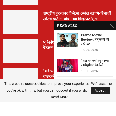
राष्ट्रीय पुरस्कार विजेत्या अमोल कागणे-शिवाजी
लोटण पाटील यांचा नवा चित्रपट ‘मूर्ती’
READ ALSO
Frame Movie
Review: माणुसकी की
फ्रेंडशिप डे निमित्त ‘मैत्रेया’ची घोषणा; क्रांती
परफेक्ट...
रेडकर वानखेडे पुन्हा दिग्दर्शनात
14/07/2026
‘प्लस मायनस’ : पुण्याच्या
पार्श्वभूमीवर रंगलेली...
‘यावेळी तिसराच आहे!’… ‘झिम्मा ३’च्या पहिल्या
19/05/2026
पोस्टरने वाढवला सस्पेन्स
Detective
This website uses cookies to improve your experience. We'll assume
Dhananjay मधून बाबुराव
you're ok with this, but you can opt-out if you wish.
अर्नाळकरांचा गाजलेला...
Accept
Read More
08/05/2026