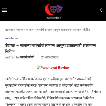
Home
»
पंचायत – सामान्य माणसांचं सामान्य आयुष्य दाखवणारी असामान्य सिरीज
Web-Series
पंचायत – सामान्य माणसांचं सामान्य आयुष्य दाखवणारी असामान्य
सिरीज
written by
मानसी जोशी
21/03/2023
ओटीटी प्लॅटफॉर्मने मनोरंजनाचे एक भव्यदिव्य द्वार सर्वांसमोर उघडलं आहे.
सुरुवातीला तरुणाईचा म्हणून समजला जाणारा हा प्लॅटफॉर्म आता मध्यमवयीन
लोकांच्या पसंतीस उतरू लागला आहे. याचं महत्त्वाचं कारण म्हणजे कंटेंट. टिपिकल
सासू – सून मालिकांपेक्षा विविधरंगी, विविधढंगी कथानक असणाऱ्या वेबसिरीज
प्रेक्षकांना भावल्या आणि त्याच्या पुढच्या सिझनची प्रेक्षक आतुरतेने वाट पाहू