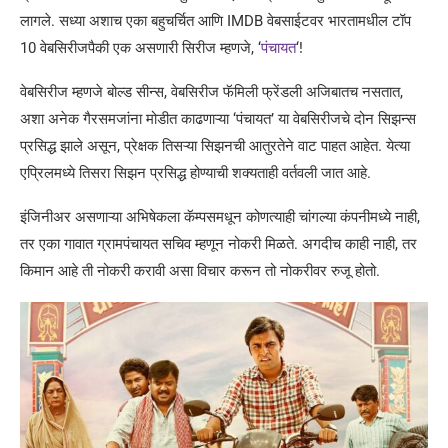
लागले. सध्या अशाच एका बहुचर्चित आणि IMDB वेबसाईटवर भारतामधील टॉप
10 वेबसिरीजपैकी एक असणारी सिरीज म्हणजे, ‘
पंचायत
‘!
वेबसिरीज म्हणजे बोल्ड सीन्स, वेबसिरीज फॅमिली फ्रेंडली अजिबातच नसतात,
अशा अनेक गैरसमजांना मोडीत काढणाऱ्या ‘पंचायत’ या वेबसिरीजचे दोन सिझन्स
प्रसिद्ध झाले असून, प्रेक्षक तिसऱ्या सिझनची आतुरतेने वाट पाहत आहेत. येत्या
एप्रिलमध्ये तिसरा सिझन प्रसिद्ध होण्याची शक्यताही वर्तवली जात आहे.
इंजिनीअर असणाऱ्या अभिषेकला कॅम्पसमधून कोणत्याही चांगल्या कंपनीमध्ये नाही,
तर एका गावात ग्रामपंचायत सचिव म्हणून नोकरी मिळते. अगदीच काही नाही, तर
किमान आहे ती नोकरी करावी असा विचार करून तो नोकरीवर रुजू होतो.