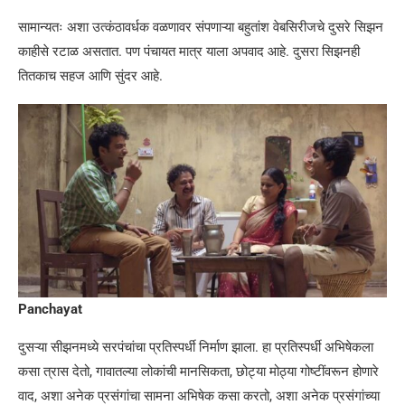
सामान्यतः अशा उत्कंठावर्धक वळणावर संपणाऱ्या बहुतांश वेबसिरीजचे दुसरे सिझन
काहीसे रटाळ असतात. पण पंचायत मात्र याला अपवाद आहे. दुसरा सिझनही
तितकाच सहज आणि सुंदर आहे.
Panchayat
दुसऱ्या सीझनमध्ये सरपंचांचा प्रतिस्पर्धी निर्माण झाला. हा प्रतिस्पर्धी अभिषेकला
कसा त्रास देतो, गावातल्या लोकांची मानसिकता, छोट्या मोठ्या गोष्टींवरून होणारे
वाद, अशा अनेक प्रसंगांचा सामना अभिषेक कसा करतो, अशा अनेक प्रसंगांच्या