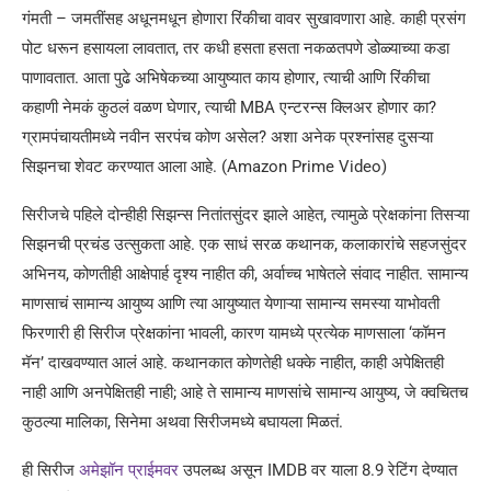
गंमती – जमतींसह अधूनमधून होणारा रिंकीचा वावर सुखावणारा आहे. काही प्रसंग
पोट धरून हसायला लावतात, तर कधी हसता हसता नकळतपणे डोळ्याच्या कडा
पाणावतात. आता पुढे अभिषेकच्या आयुष्यात काय होणार, त्याची आणि रिंकीचा
कहाणी नेमकं कुठलं वळण घेणार, त्याची MBA एन्टरन्स क्लिअर होणार का?
ग्रामपंचायतीमध्ये नवीन सरपंच कोण असेल? अशा अनेक प्रश्नांसह दुसऱ्या
सिझनचा शेवट करण्यात आला आहे. (Amazon Prime Video)
सिरीजचे पहिले दोन्हीही सिझन्स नितांतसुंदर झाले आहेत, त्यामुळे प्रेक्षकांना तिसऱ्या
सिझनची प्रचंड उत्सुकता आहे. एक साधं सरळ कथानक, कलाकारांचे सहजसुंदर
अभिनय, कोणतीही आक्षेपार्ह दृश्य नाहीत की, अर्वाच्च भाषेतले संवाद नाहीत. सामान्य
माणसाचं सामान्य आयुष्य आणि त्या आयुष्यात येणाऱ्या सामान्य समस्या याभोवती
फिरणारी ही सिरीज प्रेक्षकांना भावली, कारण यामध्ये प्रत्येक माणसाला ‘कॉमन
मॅन’ दाखवण्यात आलं आहे. कथानकात कोणतेही धक्के नाहीत, काही अपेक्षितही
नाही आणि अनपेक्षितही नाही; आहे ते सामान्य माणसांचे सामान्य आयुष्य, जे क्वचितच
कुठल्या मालिका, सिनेमा अथवा सिरीजमध्ये बघायला मिळतं.
ही सिरीज
अमेझॉन प्राईमवर
उपलब्ध असून IMDB वर याला 8.9 रेटिंग देण्यात