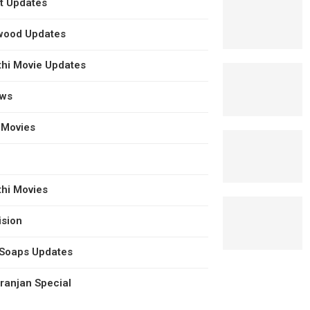
t Updates
wood Updates
hi Movie Updates
ews
 Movies
hi Movies
ision
 Soaps Updates
anjan Special