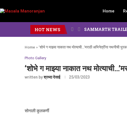
Home
R
HOT NEWS
SAMMARTH TRAILER : दोन पिढ
Home
»
‘शोभे ग माझ्या नाकात नथ मोत्याची…’मराठी अभिनेत्रींना नथनीची भुरळ
Photo Gallery
‘शोभे ग माझ्या नाकात नथ मोत्याची…’म
written by
श्रध्दा देसाई
25/03/2023
सोनाली कुलकर्णी