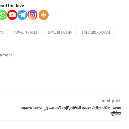
ead the love
AD
RUPALI BHOSLE
SAYALEE SANJIV
SONALEE KUKARNI
omment
next post
लवकरच ‘कारण गुन्ह्याला माफी नाही’,अश्विनी कासार पोलीस अधिका-याच्या
भूमिकेत