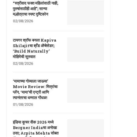
“स्त्रीवाद फक्त महिलांसाठी नाही,
पुरुषांसाठीही आहे”; सान्या
मल्होत्राचा स्पष्ट दृष्टिकोन
02/08/2026
टायगर श्रॉफ बनला Kapiva
Shilajitचा ब्रँड ॲम्बेसेडर;
‘Build Naturally’
मोहिमेची सुरुवात
02/08/2026
‘मामाच्या गोव्याला जाऊया’
Movie Review: मित्रांचा
प्लॅन, ‘मामा’ची एन्ट्री आणि
त्यानंतरचा धम्माल गोंधळ!
01/08/2026
इंडिया कूचर वीक 2026 मध्ये
Bergner Indiaचा अनोखा
ठसा; Arpita Mehta सोबत