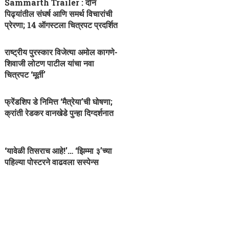
Sammarth Trailer : दोन
पिढ्यांतील संघर्ष आणि समर्थ विचारांची
प्रेरणा; 14 ऑगस्टला चित्रपट प्रदर्शित
राष्ट्रीय पुरस्कार विजेत्या अमोल कागणे-
शिवाजी लोटण पाटील यांचा नवा
चित्रपट ‘मूर्ती’
फ्रेंडशिप डे निमित्त ‘मैत्रेया’ची घोषणा;
क्रांती रेडकर वानखेडे पुन्हा दिग्दर्शनात
‘यावेळी तिसराच आहे!’… ‘झिम्मा ३’च्या
पहिल्या पोस्टरने वाढवला सस्पेन्स