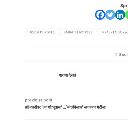
Spr
HRUTA DURGULE
MARATHI ACTRESS
PRAJKTA GAIKW
0 c
श्रध्दा देसाई
previous post
झी मराठीवर ‘एक शो भूताचा’…,’चंद्रविलास’ लवकरच भेटीला