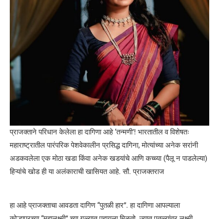
प्राजक्ताने परिधान केलेला हा दागिणा आहे ‘तन्मणी’! भारतातील व विशेषतः
महाराष्ट्रातील पारंपरिक पेशवेकालीन प्रसिद्ध दागिना, मोत्यांच्या अनेक सरांनी
अडकवलेला एक मोठा खडा किंवा अनेक खडयांचे आणि कच्च्या (पैलू न पाडलेल्या)
हिऱ्यांचे खोड ही या अलंकाराची खासियत आहे. सौ. प्राजक्तराज
हा आहे प्राजक्ताचा आवडता दागिण “पुतळी हार”. हा दागिणा आपल्याला
कोल्हापूरच्या “महालक्ष्मी” च्या गळ्यात पहायला मिळतो. ज्यात पुतळ्यांवर लक्ष्मी