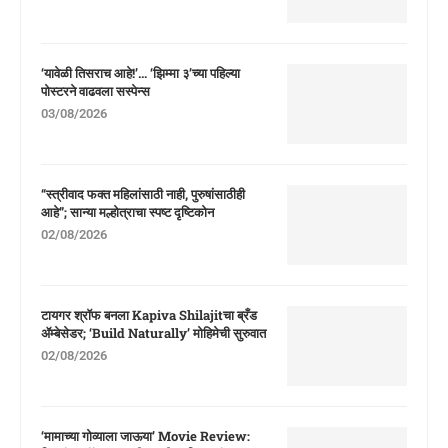
‘यावेळी तिसराच आहे!’… ‘झिम्मा ३’च्या पहिल्या
पोस्टरने वाढवला सस्पेन्स
03/08/2026
“स्त्रीवाद फक्त महिलांसाठी नाही, पुरुषांसाठीही
आहे”; सान्या मल्होत्राचा स्पष्ट दृष्टिकोन
02/08/2026
टायगर श्रॉफ बनला Kapiva Shilajitचा ब्रँड
ॲम्बेसेडर; ‘Build Naturally’ मोहिमेची सुरुवात
02/08/2026
‘मामाच्या गोव्याला जाऊया’ Movie Review: