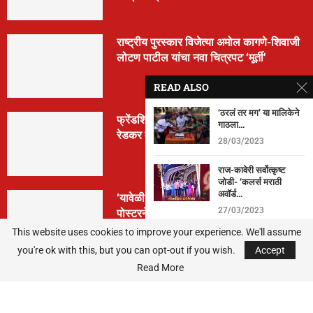
राष्ट्रीय पुरस्कार विजेत्या अमोल कागणे-शिवाजी
लोटण पाटील यांचा नवा चित्रपट ‘मूर्ती’
READ ALSO
‘ठरलं तर मग’ या मालिकेने
फ्रेंडशिप डे निमित्त ‘मैत्रेया’ची घोषणा; क्रांती
गाठला...
रेडकर वानखेडे पुन्हा दिग्दर्शनात
28/03/2023
राज-कावेरी सर्वोत्कृष्ट
जोडी- ‘कलर्स मराठी
अवॉर्ड...
‘यावेळी तिसराच आहे!’… ‘झिम्मा ३’च्या पहिल्या
पोस्टरने वाढवला सस्पेन्स
27/03/2023
This website uses cookies to improve your experience. We'll assume
‘शोभे ग माझ्या नाकात नथ
you're ok with this, but you can opt-out if you wish.
मोत्याची…’मराठी...
Accept
Read More
25/03/2023