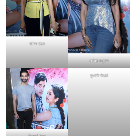
सौम्या टंडन
आयेशा मधुकर
शुभांगी गोखले