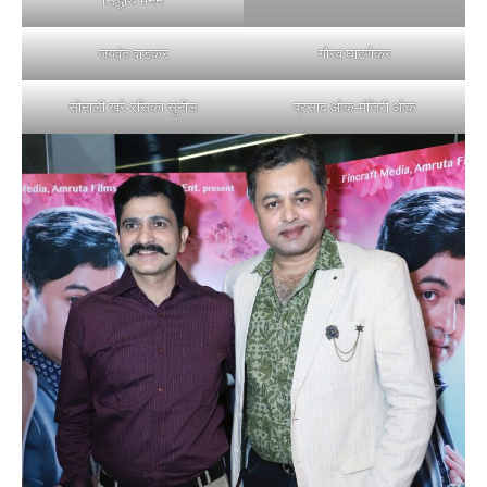
सिद्धार्थ मेनन
जयवंत वाडकर
गौरव घाटणेकर
सोनाली खरे-रसिका सुनील
प्रसाद ओक-मंजिरी ओक