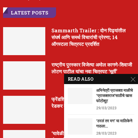
LATEST POSTS
Sammarth Trailer : दोन पिढ्यांतील
संघर्ष आणि समर्थ विचारांची प्रेरणा; 14
ऑगस्टला चित्रपट प्रदर्शित
राष्ट्रीय पुरस्कार विजेत्या अमोल कागणे-शिवाजी
लोटण पाटील यांचा नवा चित्रपट ‘मूर्ती’
READ ALSO
अभिनेत्री प्राजक्ता माळीचे
‘प्राजक्तराज’साठीचे खास
फ्रेंडशिप डे निमित्त ‘मैत्रेया’ची घोषणा; क्रांती
फोटोशूट
रेडकर वानखेडे पुन्हा दिग्दर्शनात
29/03/2023
‘ठरलं तर मग’ या मालिकेने
गाठला...
‘यावेळी तिसराच आहे!’… ‘झिम्मा ३’च्या पहिल्या
28/03/2023