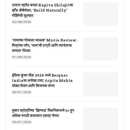
टायगर श्रॉफ बनला Kapiva Shilajitचा
ब्रँड ॲम्बेसेडर; ‘Build Naturally’
मोहिमेची सुरुवात
02/08/2026
‘मामाच्या गोव्याला जाऊया’ Movie Review:
मित्रांचा प्लॅन, ‘मामा’ची एन्ट्री आणि त्यानंतरचा
धम्माल गोंधळ!
01/08/2026
इंडिया कूचर वीक 2026 मध्ये Bergner
Indiaचा अनोखा ठसा; Arpita Mehta
सोबत फॅशन आणि किचनचा संगम
30/07/2026
पुष्कर श्रोत्रींच्या ‘झिम्माड’ पिकनिकमध्ये ६० हून
अधिक मराठी कलाकार एकत्र येणार
30/07/2026