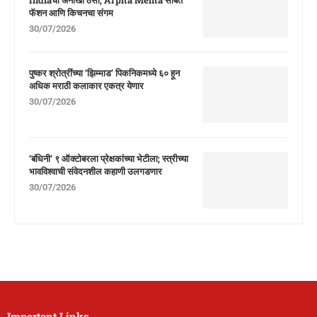
Indiaचा अनोखा ठसा; Arpita Mehta सोबत
फॅशन आणि किचनचा संगम
30/07/2026
पुष्कर श्रोत्रींच्या ‘झिम्माड’ पिकनिकमध्ये ६० हून
अधिक मराठी कलाकार एकत्र येणार
30/07/2026
‘बंधिनी’ ९ ऑक्टोबरला प्रेक्षकांच्या भेटीला; स्त्रीच्या
भावविश्वाची संवेदनशील कहाणी उलगडणार
30/07/2026
Important Links