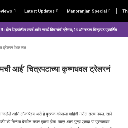
eviews
Latest Updates
Manoranjan Special
Th
्यांतील संघर्ष आणि समर्थ विचारांची प्रेरणा; 14 ऑगस्टला चित्रपट प्रदर्शित
ट्रेलरनं वेधलं लक्ष
मची आई’ चित्रपटाच्या कृष्णधवल ट्रेलरनं
ाजलेले आणि लोकप्रिय असे हे पुस्तक कोणाला माहिती नसेल तरच नवल. साने
ाठीमध्ये सिनेमा देखील तयार झाला होता. मात्र आता पुन्हा एकदा या पुस्तकावर