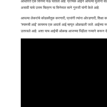
आधारित एक सिनेमा येऊ घातला आहे. प्रत्येक आईने आपल्या मुलांना व
असावी याचे उत्तम चित्रण या सिनेमात साने गुरुजी यांनी केले आहे.
आपल्या लेकरांचे कोडकौतुक करणारी, प्रसंगी त्यांना ओरडणारी, शिक्षा
‘श्यामची आई’ कायमच एक आदर्श आई म्हणून ओळखली जाते. आईच्या स्वभावातल
उतरवले आहे. अशा याच आईची ओळख आजच्या पिढीला नव्याने करून देण्य