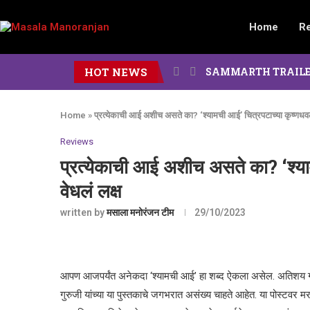
Home
R
HOT NEWS
SAMMARTH TRAILER : दोन पिढ
Home
»
प्रत्येकाची आई अशीच असते का? ‘श्यामची आई’ चित्रपटाच्या कृष्णधवल 
Reviews
प्रत्येकाची आई अशीच असते का? ‘श्या
वेधलं लक्ष
written by
मसाला मनोरंजन टीम
29/10/2023
आपण आजपर्यंत अनेकदा ‘श्यामची आई’ हा शब्द ऐकला असेल. अतिशय ग
गुरुजी यांच्या या पुस्तकाचे जगभरात असंख्य चाहते आहेत. या पोस्टवर मर