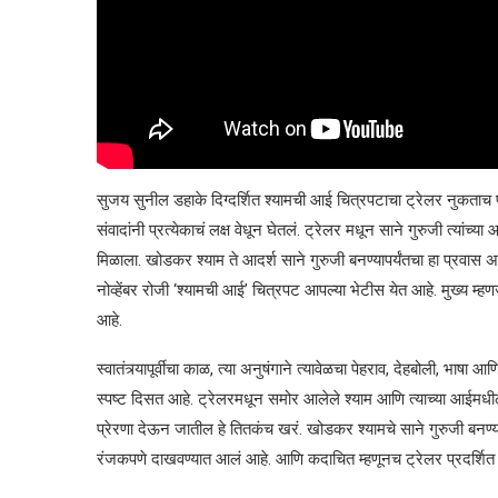
सुजय सुनील डहाके दिग्दर्शित श्यामची आई चित्रपटाचा ट्रेलर नुकताच
संवादांनी प्रत्येकाचं लक्ष वेधून घेतलं. ट्रेलर मधून साने गुरुजी त्यांच
मिळाला. खोडकर श्याम ते आदर्श साने गुरुजी बनण्यापर्यंतचा हा प्रवास अनुभ
नोव्हेंबर रोजी ‘श्यामची आई’ चित्रपट आपल्या भेटीस येत आहे. मुख्य म
आहे.
स्वातंत्र्यापूर्वीचा काळ, त्या अनुषंगाने त्यावेळचा पेहराव, देहबोली, भा
स्पष्ट दिसत आहे. ट्रेलरमधून समोर आलेले श्याम आणि त्याच्या आईमध
प्रेरणा देऊन जातील हे तितकंच खरं. खोडकर श्यामचे साने गुरुजी बनण्य
रंजकपणे दाखवण्यात आलं आहे. आणि कदाचित म्हणूनच ट्रेलर प्रदर्शित झा