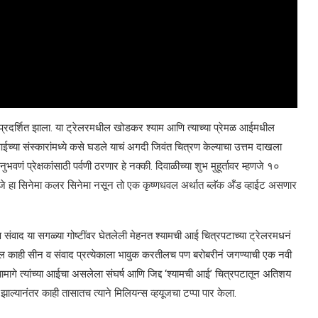
 प्रदर्शित झाला. या ट्रेलरमधील खोडकर श्याम आणि त्याच्या प्रेमळ आईमधील
्या आईच्या संस्कारांमध्ये कसे घडले याचं अगदी जिवंत चित्रण केल्याचा उत्तम दाखला
वणं प्रेक्षकांसाठी पर्वणी ठरणार हे नक्की. दिवाळीच्या शुभ मुहूर्तावर म्हणजे १०
्हणजे हा सिनेमा कलर सिनेमा नसून तो एक कृष्णधवल अर्थात ब्लॅक अँड व्हाईट असणार
षा आणि संवाद या सगळ्या गोष्टींवर घेतलेली मेहनत श्यामची आई चित्रपटाच्या ट्रेलरमधनं
ील काही सीन व संवाद प्रत्येकाला भावुक करतीलच पण बरोबरीनं जगण्याची एक नवी
ामागे त्यांच्या आईचा असलेला संघर्ष आणि जिद्द ‘श्यामची आई’ चित्रपटातून अतिशय
ल्यानंतर काही तासातच त्याने मिलियन्स व्हयूजचा टप्पा पार केला.