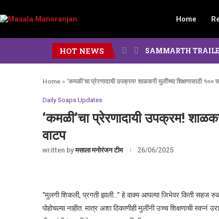
Home
R
HOT NEWS
SAMMARTH TRAILER : दोन पिढ
Home
»
‘कमळी’चा प्रेरणादायी उपक्रम! शाळकरी मुलींच्या शिक्षणासाठी १०० 
Daily Soaps Updates
‘कमळी’चा प्रेरणादायी उपक्रम! शाळकरी
वाटप
written by
मसाला मनोरंजन टीम
26/06/2025
“मुलगी शिकली, प्रगती झाली…” हे वाक्य आपल्या जिभेवर किती सहज रुळल
पोहोचल्या नाहीत. मात्र अशा ठिकाणीही मुलींनी उच्च शिक्षणाची स्वप्न