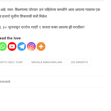
 आहे. स्वतः शिक्षणाच्या जोरावर उभं राहिलेल्या कमळीने आता आपल्या गावातच एक
या हजारो मुलींना शिकायची संधी मिळेल.
 भाग, ३० जूनपासून दररोज रात्री ९ वाजता फक्त आपल्या झी मराठीवर!
ead the love
ATHI DAILY SOAP
MASALA MANORANJAN
ZEE MARATHI
omment