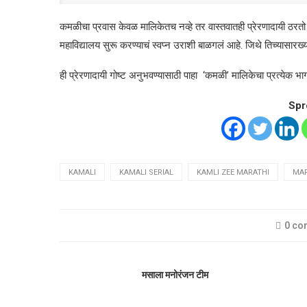
कमळीचा प्रवास केवळ मालिकेतच नव्हे तर वास्तवातही प्रेरणादायी ठरतो
महाविद्यालय सुरू करण्याचं स्वप्न उराशी बाळगलं आहे. जिथे तिच्यासारख्
ही प्रेरणादायी गोष्ट अनुभवण्यासाठी पाहा ‘कमळी’ मालिकेचा प्रत्येक
Spr
KAMALI
KAMALI SERIAL
KAMLI ZEE MARATHI
MAR
0 c
मसाला मनोरंजन टीम