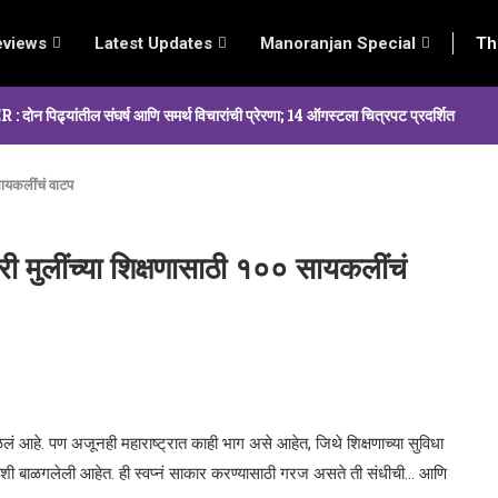
eviews
Latest Updates
Manoranjan Special
Th
्यांतील संघर्ष आणि समर्थ विचारांची प्रेरणा; 14 ऑगस्टला चित्रपट प्रदर्शित
सायकलींचं वाटप
 मुलींच्या शिक्षणासाठी १०० सायकलींचं
ं आहे. पण अजूनही महाराष्ट्रात काही भाग असे आहेत, जिथे शिक्षणाच्या सुविधा
ं उराशी बाळगलेली आहेत. ही स्वप्नं साकार करण्यासाठी गरज असते ती संधीची… आणि