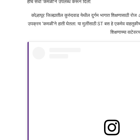
हीच संधी ‘कमळी’ने उपलब्ध करून दिली.
कोल्हापूर जिल्ह्यातील कुरुंदवाड येथील दुर्गम भागात शिक्षणासाठी रो
उपक्रम ‘कमळी’ने हाती घेतला. या मुलींसाठी ST बस हे एकमेव वाहतुकीच
शिक्षणाच्या वाटेव