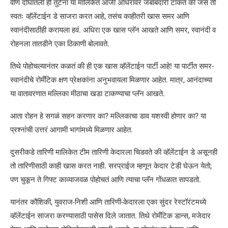
वीण दोघातली ही तुटेना या मालिकेत आजी अधिरावर जबाबदारी टाकते की जसं ती
स्वतः व्हॅलेंटाईन डे साजरा करत आहे, तसंच काहीतरी खास समर आणि
स्वानंदीसाठीही करायला हवं. अधिरा एक खास प्लॅन आखते आणि समर, स्वानंदी व
रोहनला तातडीने एका ठिकाणी बोलावते.
तिथे पोहोचल्यानंतर कळतं की ही एक खास व्हॅलेंटाईन पार्टी आहे! या पार्टीत समर-
स्वानंदीचे रोमँटिक क्षण प्रेक्षकांना अनुभवायला मिळणार आहेत. मात्र, आनंदाच्या
या वातावरणात मल्लिका मीठाचा खडा टाकण्याचा प्लॅन आखते.
आता रोहन हे सगळं सहन करणार का? मल्लिकाचा डाव यशस्वी होणार का? या
प्रश्नांची उत्तरं आगामी भागांमध्ये मिळणार आहेत.
दुसरीकडे तारिणी मालिकेत टीम तारिणी केदारला चिडवते की व्हॅलेंटाईन डे असूनही
तो तारिणीसाठी काही खास करत नाही. सरप्राईज म्हणून केदार टेडी घेऊन येतो;
पण चुकून ते गिफ्ट काव्याजवळ पोहोचतं आणि त्याचा प्लॅन गोंधळात सापडतो.
यानंतर कौशिकी, युवराज-निशी आणि तारिणी-केदारला एका सुंदर रेस्टॉरंटमध्ये
व्हॅलेंटाईन साजरा करण्यासाठी पासेस दिले जातात. तिथे रोमँटिक डान्स, मजेदार