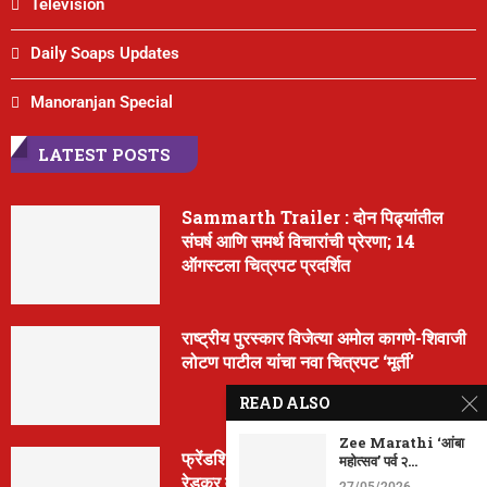
Television
Daily Soaps Updates
Manoranjan Special
LATEST POSTS
Sammarth Trailer : दोन पिढ्यांतील
संघर्ष आणि समर्थ विचारांची प्रेरणा; 14
ऑगस्टला चित्रपट प्रदर्शित
राष्ट्रीय पुरस्कार विजेत्या अमोल कागणे-शिवाजी
लोटण पाटील यांचा नवा चित्रपट ‘मूर्ती’
READ ALSO
Zee Marathi ‘आंबा
फ्रेंडशिप डे निमित्त ‘मैत्रेया’ची घोषणा; क्रांती
महोत्सव’ पर्व २...
रेडकर वानखेडे पुन्हा दिग्दर्शनात