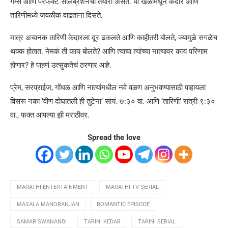
गेम्स आणि परफेक्ट सेलिब्रेशनची तयारी असते. या खेळांमधून केदार आणि
तारिणीमध्ये जवळीक वाढताना दिसते.
मात्र अचानक तारिणी केदारला दूर ढकलते आणि काहीतरी बोलते, ज्यामुळे सगळेच
थक्क होतात. नेमकं ती काय बोलते? आणि त्याचा त्यांच्या नात्यावर काय परिणाम
होणार? हे पाहणं उत्सुकतेचं ठरणार आहे.
प्रेम, सरप्राईज, गोंधळ आणि नात्यांमधील नवे वळण अनुभवण्यासाठी पाहायला
विसरू नका ‘वीण दोघातली ही तुटेना’ सायं. ७:३० वा. आणि ‘तारिणी’ रात्री ९:३०
वा., फक्त आपल्या झी मराठीवर.
Spread the love
MARATHI ENTERTAINMENT
MARATHI TV SERIAL
MASALA MANORANJAN
ROMANTIC EPISODE
SAMAR SWANANDI
TARINI KEDAR
TARINI SERIAL