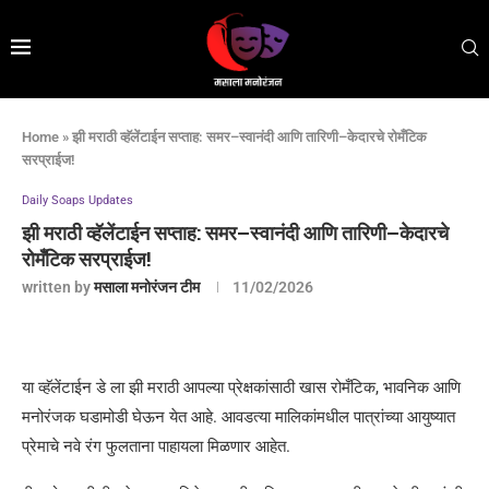
Home
»
झी मराठी व्हॅलेंटाईन सप्ताह: समर–स्वानंदी आणि तारिणी–केदारचे रोमँटिक
सरप्राईज!
Daily Soaps Updates
झी मराठी व्हॅलेंटाईन सप्ताह: समर–स्वानंदी आणि तारिणी–केदारचे
रोमँटिक सरप्राईज!
written by
मसाला मनोरंजन टीम
11/02/2026
या व्हॅलेंटाईन डे ला झी मराठी आपल्या प्रेक्षकांसाठी खास रोमँटिक, भावनिक आणि
मनोरंजक घडामोडी घेऊन येत आहे. आवडत्या मालिकांमधील पात्रांच्या आयुष्यात
प्रेमाचे नवे रंग फुलताना पाहायला मिळणार आहेत.