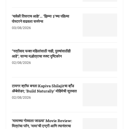
‘यावेळी तिसराच आहे!’… ‘झिम्मा ३’च्या पहिल्या
पोस्टरने वाढवला सस्पेन्स
03/08/2026
“स्त्रीवाद फक्त महिलांसाठी नाही, पुरुषांसाठीही
आहे”; सान्या मल्होत्राचा स्पष्ट दृष्टिकोन
02/08/2026
टायगर श्रॉफ बनला Kapiva Shilajitचा ब्रँड
ॲम्बेसेडर; ‘Build Naturally’ मोहिमेची सुरुवात
02/08/2026
‘मामाच्या गोव्याला जाऊया’ Movie Review:
मित्रांचा प्लॅन, ‘मामा’ची एन्ट्री आणि त्यानंतरचा