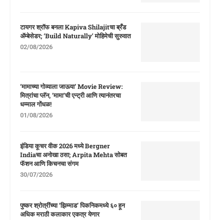
टायगर श्रॉफ बनला Kapiva Shilajitचा ब्रँड
ॲम्बेसेडर; ‘Build Naturally’ मोहिमेची सुरुवात
02/08/2026
‘मामाच्या गोव्याला जाऊया’ Movie Review:
मित्रांचा प्लॅन, ‘मामा’ची एन्ट्री आणि त्यानंतरचा
धम्माल गोंधळ!
01/08/2026
इंडिया कूचर वीक 2026 मध्ये Bergner
Indiaचा अनोखा ठसा; Arpita Mehta सोबत
फॅशन आणि किचनचा संगम
30/07/2026
पुष्कर श्रोत्रींच्या ‘झिम्माड’ पिकनिकमध्ये ६० हून
अधिक मराठी कलाकार एकत्र येणार