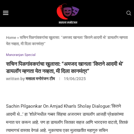
Home
»
सचिन पिळगांवकरांचा खुलासा: “अमजद खानला ‘कितने आदमी थे’ डायलॉग म्हणता
येत नव्हता, मी दिला कानमंत्र”
Manoranjan Special
सचिन पिळगांवकरांचा खुलासा: “अमजद खानला ‘कितने आदमी थे’
डायलॉग म्हणता येत नव्हता, मी दिला कानमंत्र”
written by
मसाला मनोरंजन टीम
19/06/2025
Sachin Pilgaonkar On Amjad Khan’s Sholay Dialogue:‘कितने
आदमी थे…’ हा ‘शोले’मधील गब्बर सिंहचा अजरामर डायलॉग आजही प्रेक्षकांच्या
मनात घर करून आहे. पण हा डायलॉग जितका सहज आणि भारदस्त वाटतो, तितकं
त्यामागचं वास्तव वेगळं आहे. नुकत्याच एका मुलाखतीत महागुरु सचिन