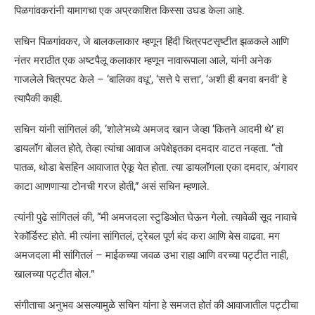
पिळगांवकरांनी यामागचा एक अप्रकाशित किस्सा उघड केला आहे.
सचिन पिळगांवकर, जे बालकलाकार म्हणून हिंदी चित्रपटसृष्टीत झळकले आणि
नंतर मराठीत एक अष्टपैलू कलाकार म्हणून नावारूपाला आले, यांनी अनेक
गाजलेले चित्रपट केले – ‘बालिका वधू’, ‘सत्ते पे सत्ता’, ‘अशी ही बनवा बनवी’ हे
त्यापैकी काही.
सचिन यांनी सांगितलं की, ‘शोले’मध्ये अमजद खान जेव्हा ‘कितने आदमी थे’ हा
डायलॉग बोलत होते, तेव्हा त्यांचा आवाज अपेक्षेइतका दमदार वाटत नव्हता. “तो
पातळ, थोडा बेसहिन आवाजात ऐकू येत होता. त्या डायलॉगला एका दमदार, अंगावर
काटा आणणाऱ्या टोनची गरज होती,” असं सचिन म्हणाले.
त्यांनी पुढे सांगितलं की, “मी अमजदला स्टुडिओत घेऊन गेलो. त्यावेळी सूद नावाचे
रेकॉर्डिस्ट होते. मी त्यांना सांगितलं, ट्रेबल पूर्ण बंद करा आणि बेस वाढवा. मग
अमजदला मी सांगितलं – माईकच्या जवळ उभा राहा आणि वरच्या पट्टीत नाही,
खालच्या पट्टीत बोल.”
संगीताचा अनुभव असल्यामुळे सचिन यांना हे समजत होतं की आवाजातील पट्टीचा