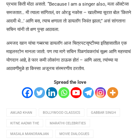
प्रभाव किती मोठा असतो. “Because I am a singer also, मला ऑक्टेव्स
समजतात… मी त्याला सांगितलं, वर ओरडू नकोस – खालीच्या सूरात बोल ‘कितने
आदमी थे…’ आणि बस, त्याच क्षणाला तो डायलॉग जिवंत झाला,” असं सांगताना
सचिन यांनी तो क्षण पुन्हा आठवला.
अमजद खान यांचा गब्बरचा डायलॉग आज चित्रपटसृष्टीच्या इतिहासातील एक
माइलस्टोन मानला जातो. पण त्या मागे सचिन पिळगांवकरांचं सूक्ष्म आणि महत्त्वाचं
योगदान आहे, हे फार कमी लोकांना ठाऊक होतं – आणि आता, त्यांच्या या
आठवणीमुळे हा किस्सा अजूनच संस्मरणीय ठरतोय.
Spread the love
AMJAD KHAN
BOLLYWOOD CLASSICS
GABBAR SINGH
KITNE AADMI THE
MARATHI CELEBRITIES
MASALA MANORANJAN
MOVIE DIALOGUES