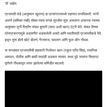
‘वो’ आहेत.
प्रजापती पांडे (आयुष्मान खुराना) हा प्रयागराजमध्ये राहणारा वनाधिकारी. पत्नी
अपर्णा (वामिका गब्बी) सोबत त्याचं सगळं सुरळीत सुरू असताना अचानक त्याच्या
आयुष्यात जुनी मैत्रीण चंचल कुमारी (सारा अली खान) एंट्री घेते. चंचल तिच्या
प्रेमप्रकरणामुळे अडचणीत अडकलेली असते आणि मदतीसाठी प्रजापतीकडे येते.
इथून सुरू होतो खोटं बोलणं, गैरसमज, पाठलाग आणि फुल ऑन गोंधळ.
या सगळ्यात प्रजापतीची सहकारी निलोफर खान (रकुल प्रीत सिंह), स्थानिक
आमदार, पोलीस आणि बाकी पात्रंही अडकत जातात. कथा पुढे जाताना चित्रपट
पूर्णपणे गोंधळातून तयार झालेल्या कॉमेडीत बदलतो.