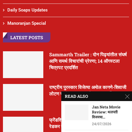
Daily Soaps Updates
Manoranjan Special
LATEST POSTS
Sammarth Trailer : दोन पिढ्यांतील संघर्ष
आणि समर्थ विचारांची प्रेरणा; 14 ऑगस्टला
चित्रपट प्रदर्शित
राष्ट्रीय पुरस्कार विजेत्या अमोल कागणे-शिवाजी
लोटण पाटील यांचा नवा चित्रपट ‘मूर्ती’
READ ALSO
Jan Neta Movie
Review: थलपती
विजयचा...
फ्रेंडशिप डे निमित्त ‘मैत्रेया’ची घोषणा; क्रांती
24/07/2026
रेडकर वानखेडे पुन्हा दिग्दर्शनात