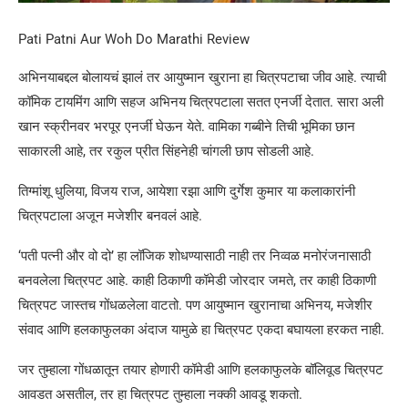
Pati Patni Aur Woh Do Marathi Review
अभिनयाबद्दल बोलायचं झालं तर आयुष्मान खुराना हा चित्रपटाचा जीव आहे. त्याची
कॉमिक टायमिंग आणि सहज अभिनय चित्रपटाला सतत एनर्जी देतात. सारा अली
खान स्क्रीनवर भरपूर एनर्जी घेऊन येते. वामिका गब्बीने तिची भूमिका छान
साकारली आहे, तर रकुल प्रीत सिंहनेही चांगली छाप सोडली आहे.
तिग्मांशू धुलिया, विजय राज, आयेशा रझा आणि दुर्गेश कुमार या कलाकारांनी
चित्रपटाला अजून मजेशीर बनवलं आहे.
‘पती पत्नी और वो दो’ हा लॉजिक शोधण्यासाठी नाही तर निव्वळ मनोरंजनासाठी
बनवलेला चित्रपट आहे. काही ठिकाणी कॉमेडी जोरदार जमते, तर काही ठिकाणी
चित्रपट जास्तच गोंधळलेला वाटतो. पण आयुष्मान खुरानाचा अभिनय, मजेशीर
संवाद आणि हलकाफुलका अंदाज यामुळे हा चित्रपट एकदा बघायला हरकत नाही.
जर तुम्हाला गोंधळातून तयार होणारी कॉमेडी आणि हलकाफुलके बॉलिवूड चित्रपट
आवडत असतील, तर हा चित्रपट तुम्हाला नक्की आवडू शकतो.