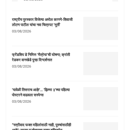
राष्ट्रीय पुरस्कार विजेत्या अमोल कागणे-शिवाजी
लोटण पाटील यांचा नवा चित्रपट ‘मूर्ती’
03/08/2026
फ्रेंडशिप डे निमित्त ‘मैत्रेया’ची घोषणा; क्रांती
रेडकर वानखेडे पुन्हा दिग्दर्शनात
03/08/2026
‘यावेळी तिसराच आहे!’… ‘झिम्मा ३’च्या पहिल्या
पोस्टरने वाढवला सस्पेन्स
03/08/2026
“स्त्रीवाद फक्त महिलांसाठी नाही, पुरुषांसाठीही
आहे”; सान्या मल्होत्राचा स्पष्ट दृष्टिकोन