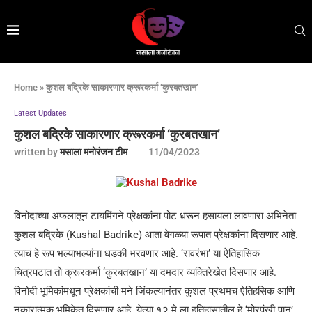
Home
»
कुशल बद्रिके साकारणार क्रूरकर्मा ‘कुरबतखान’
Latest Updates
कुशल बद्रिके साकारणार क्रूरकर्मा ‘कुरबतखान’
written by
मसाला मनोरंजन टीम
11/04/2023
विनोदाच्या अफलातून टायमिंगने प्रेक्षकांना पोट धरून हसायला लावणारा अभिनेता
कुशल बद्रिके (Kushal Badrike) आता वेगळ्या रूपात प्रेक्षकांना दिसणार आहे.
त्याचं हे रूप भल्याभल्यांना धडकी भरवणार आहे. ‘रावरंभा’ या ऐतिहासिक
चित्रपटात तो क्रूरकर्मा ‘कुरबतखान’ या दमदार व्यक्तिरेखेत दिसणार आहे.
विनोदी भूमिकांमधून प्रेक्षकांची मने जिंकल्यानंतर कुशल प्रथमच ऐतिहसिक आणि
नकारात्मक भूमिकेत दिसणार आहे. येत्या १२ मे ला इतिहासातील हे ‘मोरपंखी पान’