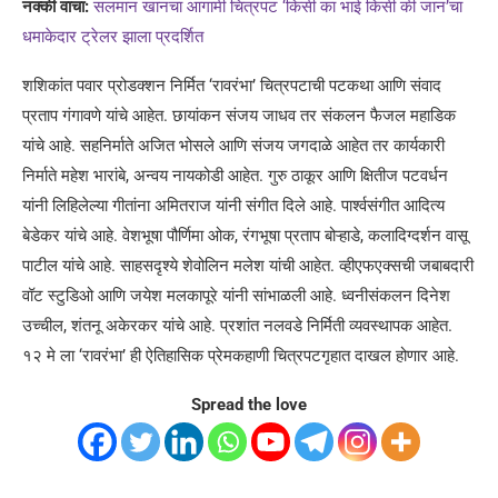
नक्की वाचा:
सलमान खानचा आगामी चित्रपट ‘किसी का भाई किसी की जान’चा
धमाकेदार ट्रेलर झाला प्रदर्शित
शशिकांत पवार प्रोडक्शन निर्मित ‘रावरंभा’ चित्रपटाची पटकथा आणि संवाद
प्रताप गंगावणे यांचे आहेत. छायांकन संजय जाधव तर संकलन फैजल महाडिक
यांचे आहे. सहनिर्माते अजित भोसले आणि संजय जगदाळे आहेत तर कार्यकारी
निर्माते महेश भारांबे, अन्वय नायकोडी आहेत. गुरु ठाकूर आणि क्षितीज पटवर्धन
यांनी लिहिलेल्या गीतांना अमितराज यांनी संगीत दिले आहे. पार्श्वसंगीत आदित्य
बेडेकर यांचे आहे. वेशभूषा पौर्णिमा ओक, रंगभूषा प्रताप बोऱ्हाडे, कलादिग्दर्शन वासू
पाटील यांचे आहे. साहसदृश्ये शेवोलिन मलेश यांची आहेत. व्हीएफएक्सची जबाबदारी
वॉट स्टुडिओ आणि जयेश मलकापूरे यांनी सांभाळली आहे. ध्वनीसंकलन दिनेश
उच्चील, शंतनू अकेरकर यांचे आहे. प्रशांत नलवडे निर्मिती व्यवस्थापक आहेत.
१२ मे ला ‘रावरंभा’ ही ऐतिहासिक प्रेमकहाणी चित्रपटगृहात दाखल होणार आहे.
Spread the love