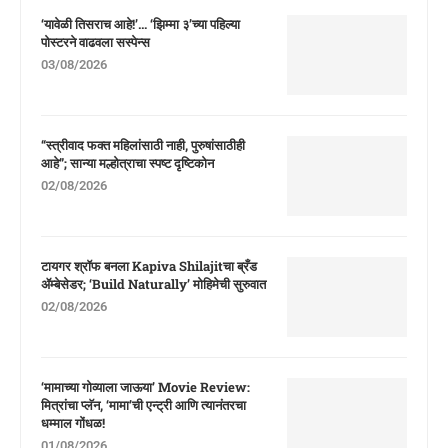
‘यावेळी तिसराच आहे!’… ‘झिम्मा ३’च्या पहिल्या
पोस्टरने वाढवला सस्पेन्स
03/08/2026
“स्त्रीवाद फक्त महिलांसाठी नाही, पुरुषांसाठीही
आहे”; सान्या मल्होत्राचा स्पष्ट दृष्टिकोन
02/08/2026
टायगर श्रॉफ बनला Kapiva Shilajitचा ब्रँड
ॲम्बेसेडर; ‘Build Naturally’ मोहिमेची सुरुवात
02/08/2026
‘मामाच्या गोव्याला जाऊया’ Movie Review:
मित्रांचा प्लॅन, ‘मामा’ची एन्ट्री आणि त्यानंतरचा
धम्माल गोंधळ!
01/08/2026