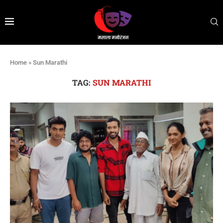
Home
»
Sun Marathi
TAG:
SUN MARATHI