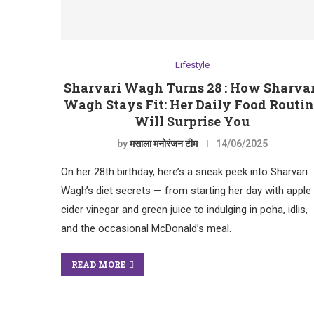
Lifestyle
Sharvari Wagh Turns 28 : How Sharvar
Wagh Stays Fit: Her Daily Food Routi
Will Surprise You
by
मसाला मनोरंजन टीम
14/06/2025
On her 28th birthday, here’s a sneak peek into Sharvari
Wagh’s diet secrets — from starting her day with apple
cider vinegar and green juice to indulging in poha, idlis,
and the occasional McDonald’s meal.
READ MORE