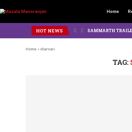
Home
R
HOT NEWS
SAMMARTH TRAILER : दोन पिढ
Home
»
sharvari
TAG: