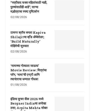
“स्त्रीवाद फक्त महिलांसाठी नाही,
पुरुषांसाठीही आहे”; सान्या
मल्होत्राचा स्पष्ट दृष्टिकोन
02/08/2026
टायगर श्रॉफ बनला Kapiva
Shilajitचा ब्रँड ॲम्बेसेडर;
‘Build Naturally’
मोहिमेची सुरुवात
02/08/2026
‘मामाच्या गोव्याला जाऊया’
Movie Review: मित्रांचा
प्लॅन, ‘मामा’ची एन्ट्री आणि
त्यानंतरचा धम्माल गोंधळ!
01/08/2026
इंडिया कूचर वीक 2026 मध्ये
Bergner Indiaचा अनोखा
ठसा; Arpita Mehta सोबत