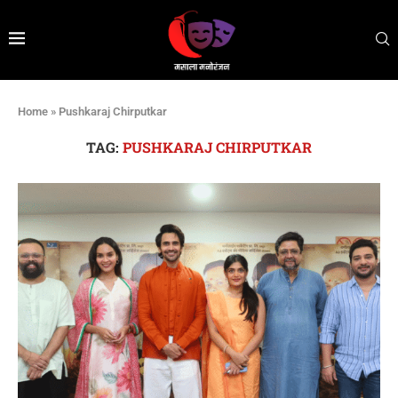
Home
»
Pushkaraj Chirputkar
TAG:
PUSHKARAJ CHIRPUTKAR