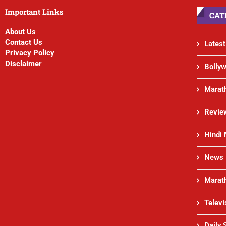
Important Links
CAT
About Us
Contact Us
Lates
Privacy Policy
Disclaimer
Bolly
Marat
Revie
Hindi
News
Marat
Televi
Daily