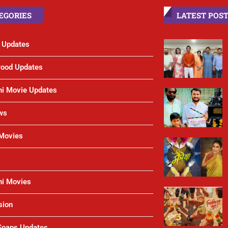
EGORIES
LATEST POS
t Updates
wood Updates
hi Movie Updates
ws
 Movies
hi Movies
sion
 Soaps Updates