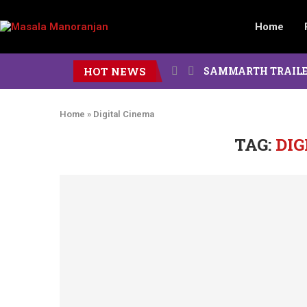
Home
HOT NEWS
SAMMARTH TRAILER : दोन पिढ
Home
»
Digital Cinema
TAG:
DIG