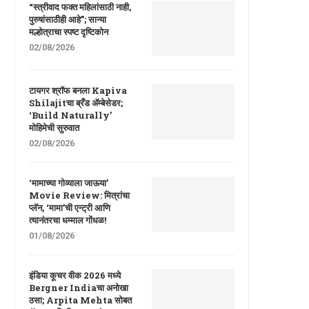
“स्त्रीवाद फक्त महिलांसाठी नाही,
पुरुषांसाठीही आहे”; सान्या
मल्होत्राचा स्पष्ट दृष्टिकोन
02/08/2026
टायगर श्रॉफ बनला Kapiva
Shilajitचा ब्रँड ॲम्बेसेडर;
‘Build Naturally’
मोहिमेची सुरुवात
02/08/2026
‘मामाच्या गोव्याला जाऊया’
Movie Review: मित्रांचा
प्लॅन, ‘मामा’ची एन्ट्री आणि
त्यानंतरचा धम्माल गोंधळ!
01/08/2026
इंडिया कूचर वीक 2026 मध्ये
Bergner Indiaचा अनोखा
ठसा; Arpita Mehta सोबत