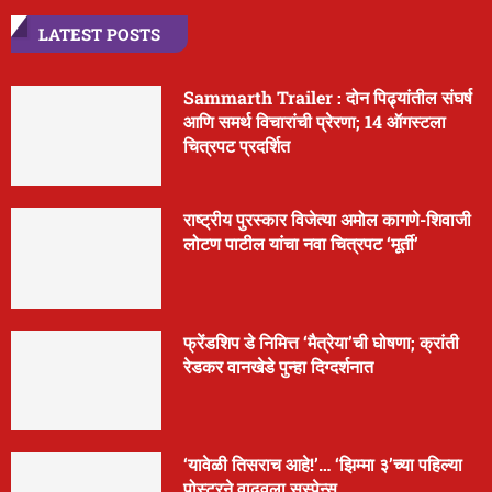
LATEST POSTS
Sammarth Trailer : दोन पिढ्यांतील संघर्ष
आणि समर्थ विचारांची प्रेरणा; 14 ऑगस्टला
चित्रपट प्रदर्शित
राष्ट्रीय पुरस्कार विजेत्या अमोल कागणे-शिवाजी
लोटण पाटील यांचा नवा चित्रपट ‘मूर्ती’
फ्रेंडशिप डे निमित्त ‘मैत्रेया’ची घोषणा; क्रांती
रेडकर वानखेडे पुन्हा दिग्दर्शनात
‘यावेळी तिसराच आहे!’… ‘झिम्मा ३’च्या पहिल्या
पोस्टरने वाढवला सस्पेन्स