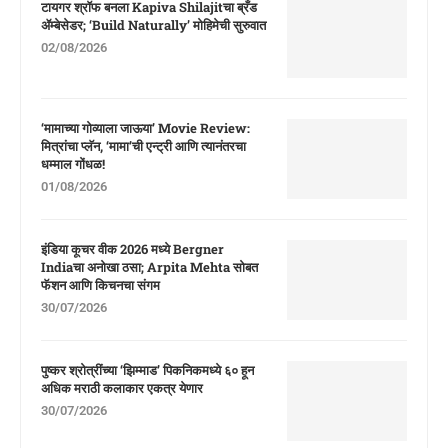
टायगर श्रॉफ बनला Kapiva Shilajitचा ब्रँड
ॲम्बेसेडर; ‘Build Naturally’ मोहिमेची सुरुवात
02/08/2026
‘मामाच्या गोव्याला जाऊया’ Movie Review:
मित्रांचा प्लॅन, ‘मामा’ची एन्ट्री आणि त्यानंतरचा
धम्माल गोंधळ!
01/08/2026
इंडिया कूचर वीक 2026 मध्ये Bergner
Indiaचा अनोखा ठसा; Arpita Mehta सोबत
फॅशन आणि किचनचा संगम
30/07/2026
पुष्कर श्रोत्रींच्या ‘झिम्माड’ पिकनिकमध्ये ६० हून
अधिक मराठी कलाकार एकत्र येणार
30/07/2026