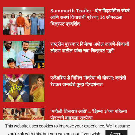
Sammarth Trailer : दोन पिढ्यांतील संघर्ष
आणि समर्थ विचारांची प्रेरणा; 14 ऑगस्टला
चित्रपट प्रदर्शित
राष्ट्रीय पुरस्कार विजेत्या अमोल कागणे-शिवाजी
लोटण पाटील यांचा नवा चित्रपट ‘मूर्ती’
फ्रेंडशिप डे निमित्त ‘मैत्रेया’ची घोषणा; क्रांती
रेडकर वानखेडे पुन्हा दिग्दर्शनात
‘यावेळी तिसराच आहे!’… ‘झिम्मा ३’च्या पहिल्या
पोस्टरने वाढवला सस्पेन्स
This website uses cookies to improve your experience. We'll assume
you're ok with this, but you can opt-out if you wish.
Accept