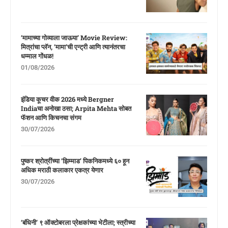
‘मामाच्या गोव्याला जाऊया’ Movie Review:
मित्रांचा प्लॅन, ‘मामा’ची एन्ट्री आणि त्यानंतरचा
धम्माल गोंधळ!
01/08/2026
इंडिया कूचर वीक 2026 मध्ये Bergner
Indiaचा अनोखा ठसा; Arpita Mehta सोबत
फॅशन आणि किचनचा संगम
30/07/2026
पुष्कर श्रोत्रींच्या ‘झिम्माड’ पिकनिकमध्ये ६० हून
अधिक मराठी कलाकार एकत्र येणार
30/07/2026
‘बंधिनी’ ९ ऑक्टोबरला प्रेक्षकांच्या भेटीला; स्त्रीच्या