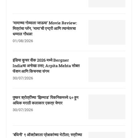
‘मामाच्या गोव्याला जाऊया’ Movie Review:
मित्रांचा प्लॅन, ‘मामा’ची एन्ट्री आणि त्यानंतरचा
धम्माल गोंधळ!
01/08/2026
इंडिया कूचर वीक 2026 मध्ये Bergner
Indiaचा अनोखा ठसा; Arpita Mehta सोबत
फॅशन आणि किचनचा संगम
30/07/2026
पुष्कर श्रोत्रींच्या ‘झिम्माड’ पिकनिकमध्ये ६० हून
अधिक मराठी कलाकार एकत्र येणार
30/07/2026
‘बंधिनी’ ९ ऑक्टोबरला प्रेक्षकांच्या भेटीला; स्त्रीच्या