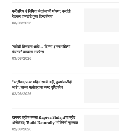
फ्रेंडशिप डे निमित्त ‘मैत्रेया’ची घोषणा; क्रांती
रेडकर वानखेडे पुन्हा दिग्दर्शनात
03/08/2026
‘यावेळी तिसराच आहे!’… ‘झिम्मा ३’च्या पहिल्या
पोस्टरने वाढवला सस्पेन्स
03/08/2026
“स्त्रीवाद फक्त महिलांसाठी नाही, पुरुषांसाठीही
आहे”; सान्या मल्होत्राचा स्पष्ट दृष्टिकोन
02/08/2026
टायगर श्रॉफ बनला Kapiva Shilajitचा ब्रँड
ॲम्बेसेडर; ‘Build Naturally’ मोहिमेची सुरुवात
02/08/2026