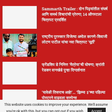
Sammarth Trailer : दोन पिढ्यांतील संघर्ष
आणि समर्थ विचारांची प्रेरणा; 14 ऑगस्टला
चित्रपट प्रदर्शित
राष्ट्रीय पुरस्कार विजेत्या अमोल कागणे-शिवाजी
लोटण पाटील यांचा नवा चित्रपट ‘मूर्ती’
फ्रेंडशिप डे निमित्त ‘मैत्रेया’ची घोषणा; क्रांती
रेडकर वानखेडे पुन्हा दिग्दर्शनात
‘यावेळी तिसराच आहे!’… ‘झिम्मा ३’च्या पहिल्या
पोस्टरने वाढवला सस्पेन्स
This website uses cookies to improve your experience. We'll assume
you're ok with this, but you can opt-out if you wish.
Accept