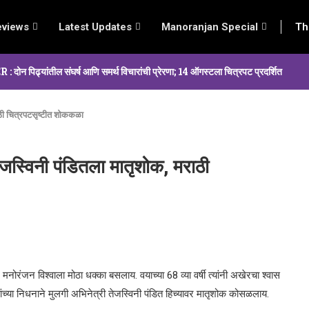
eviews
Latest Updates
Manoranjan Special
Th
्यांतील संघर्ष आणि समर्थ विचारांची प्रेरणा; 14 ऑगस्टला चित्रपट प्रदर्शित
राठी चित्रपटसृष्टीत शोककळा
तेजस्विनी पंडितला मातृशोक, मराठी
े मनोरंजन विश्वाला मोठा धक्का बसलाय. वयाच्या 68 व्या वर्षी त्यांनी अखेरचा श्वास
यांच्या निधनाने मुलगी अभिनेत्री तेजस्विनी पंडित हिच्यावर मातृशोक कोसळलाय.