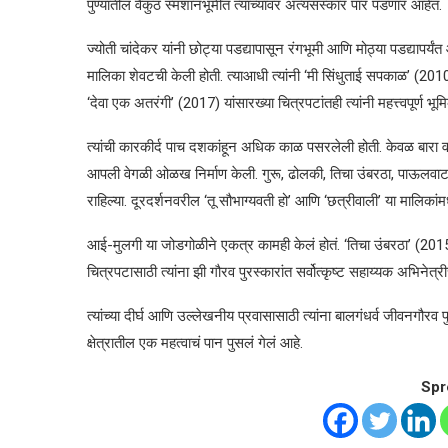
पुण्यातील वैकुंठ स्मशानभूमीत त्यांच्यावर अंत्यसंस्कार पार पडणार आहेत.
ज्योती चांदेकर यांनी छोट्या पडद्यापासून रंगभूमी आणि मोठ्या पडद्यापर्
मालिका शेवटची केली होती. त्याआधी त्यांनी ‘मी सिंधुताई सपकाळ’ (201
‘देवा एक अतरंगी’ (2017) यांसारख्या चित्रपटांतही त्यांनी महत्त्वपूर्ण भू
त्यांची कारकीर्द पाच दशकांहून अधिक काळ पसरलेली होती. केवळ बारा वर्
आपली वेगळी ओळख निर्माण केली. गुरू, ढोलकी, तिचा उंबरठा, पाऊलवाट, सलाम
राहिल्या. दूरदर्शनवरील ‘तू सौभाग्यवती हो’ आणि ‘छत्रीवाली’ या मालिक
आई-मुलगी या जोडगोळीने एकत्र कामही केलं होतं. ‘तिचा उंबरठा’ (2015)
चित्रपटासाठी त्यांना झी गौरव पुरस्कारांत सर्वोत्कृष्ट सहाय्यक अभिनेत्र
त्यांच्या दीर्घ आणि उल्लेखनीय प्रवासासाठी त्यांना बालगंधर्व जीवनगौरव
क्षेत्रातील एक महत्वाचं पान पुसलं गेलं आहे.
Spr