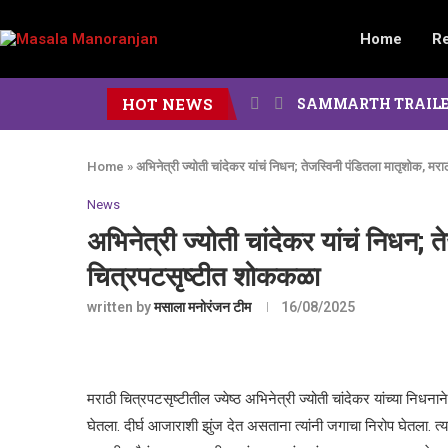
Home
R
HOT NEWS
SAMMARTH TRAILER : दोन पिढ
Home
»
अभिनेत्री ज्योती चांदेकर यांचं निधन; तेजस्विनी पंडितला मातृशोक, म
News
अभिनेत्री ज्योती चांदेकर यांचं निधन; 
चित्रपटसृष्टीत शोककळा
written by
मसाला मनोरंजन टीम
16/08/2025
मराठी चित्रपटसृष्टीतील ज्येष्ठ अभिनेत्री ज्योती चांदेकर यांच्या निधनान
घेतला. दीर्घ आजाराशी झुंज देत असताना त्यांनी जगाचा निरोप घेतला. त्