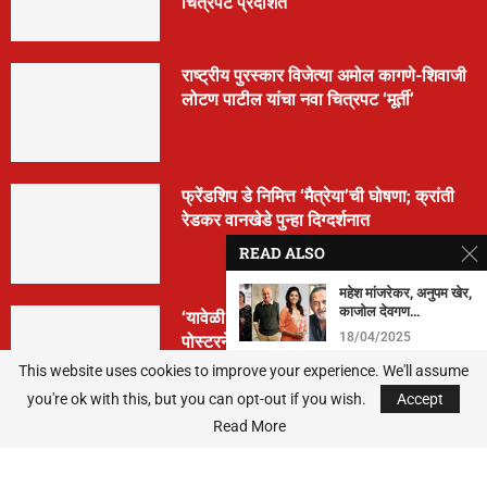
चित्रपट प्रदर्शित
राष्ट्रीय पुरस्कार विजेत्या अमोल कागणे-शिवाजी
लोटण पाटील यांचा नवा चित्रपट ‘मूर्ती’
फ्रेंडशिप डे निमित्त ‘मैत्रेया’ची घोषणा; क्रांती
रेडकर वानखेडे पुन्हा दिग्दर्शनात
READ ALSO
महेश मांजरेकर, अनुपम खेर,
काजोल देवगण...
‘यावेळी तिसराच आहे!’… ‘झिम्मा ३’च्या पहिल्या
पोस्टरने वाढवला सस्पेन्स
18/04/2025
This website uses cookies to improve your experience. We'll assume
“I Never Thought
you're ok with this, but you can opt-out if you wish.
I’d Last 15...
Accept
Read More
22/02/2025