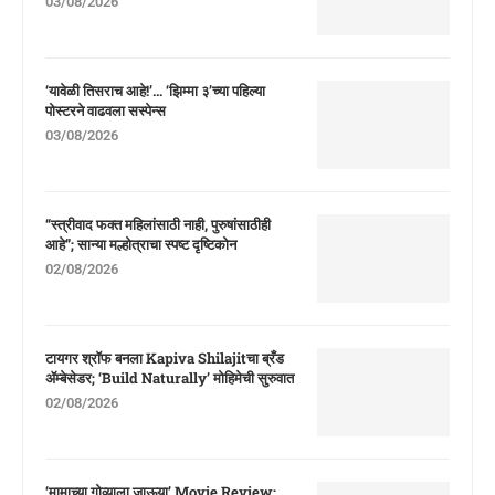
03/08/2026
‘यावेळी तिसराच आहे!’… ‘झिम्मा ३’च्या पहिल्या
पोस्टरने वाढवला सस्पेन्स
03/08/2026
“स्त्रीवाद फक्त महिलांसाठी नाही, पुरुषांसाठीही
आहे”; सान्या मल्होत्राचा स्पष्ट दृष्टिकोन
02/08/2026
टायगर श्रॉफ बनला Kapiva Shilajitचा ब्रँड
ॲम्बेसेडर; ‘Build Naturally’ मोहिमेची सुरुवात
02/08/2026
‘मामाच्या गोव्याला जाऊया’ Movie Review: