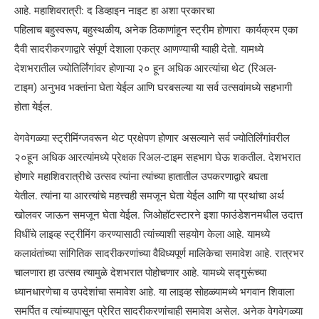
आहे. महाशिवरात्री: द डिव्हाइन नाइट हा अशा प्रकारचा
पहिलाच बहुस्वरूप, बहुस्थळीय, अनेक ठिकाणांहून स्ट्रीम होणारा कार्यक्रम एका
दैवी सादरीकरणाद्वारे संपूर्ण देशाला एकत्र आणण्याची ग्वाही देतो. यामध्ये
देशभरातील ज्योतिर्लिंगांवर होणाऱ्या २० हून अधिक आरत्यांचा थेट (रिअल-
टाइम) अनुभव भक्तांना घेता येईल आणि घरबसल्या या सर्व उत्सवांमध्ये सहभागी
होता येईल.
वेगवेगळ्या स्ट्रीमिंग्जवरून थेट प्रक्षेपण होणार असल्याने सर्व ज्योतिर्लिंगांवरील
२०हून अधिक आरत्यांमध्ये प्रेक्षक रिअल-टाइम सहभाग घेऊ शकतील. देशभरात
होणारे महाशिवरात्रीचे उत्सव त्यांना त्यांच्या हातातील उपकरणाद्वारे बघता
येतील. त्यांना या आरत्यांचे महत्त्वही समजून घेता येईल आणि या प्रथांचा अर्थ
खोलवर जाऊन समजून घेता येईल. जिओहॉटस्टारने इशा फाउंडेशनमधील उदात्त
विधींचे लाइव्ह स्ट्रीमिंग करण्यासाठी त्यांच्याशी सहयोग केला आहे. यामध्ये
कलावंतांच्या सांगितिक सादरीकरणांच्या वैविध्यपूर्ण मालिकेचा समावेश आहे. रात्रभर
चालणारा हा उत्सव त्यामुळे देशभरात पोहोचणार आहे. यामध्ये सद्गुरूंच्या
ध्यानधारणेचा व उपदेशांचा समावेश आहे. या लाइव्ह सोहळ्यामध्ये भगवान शिवाला
समर्पित व त्यांच्यापासून प्रेरित सादरीकरणांचाही समावेश असेल. अनेक वेगवेगळ्या