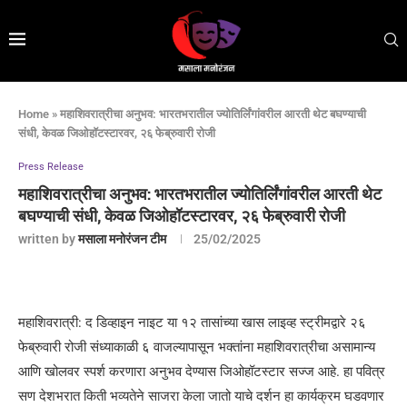
Home
»
महाशिवरात्रीचा अनुभव: भारतभरातील ज्योतिर्लिंगांवरील आरती थेट बघण्याची
संधी, केवळ जिओहॉटस्टारवर, २६ फेब्रुवारी रोजी
Press Release
महाशिवरात्रीचा अनुभव: भारतभरातील ज्योतिर्लिंगांवरील आरती थेट
बघण्याची संधी, केवळ जिओहॉटस्टारवर, २६ फेब्रुवारी रोजी
written by
मसाला मनोरंजन टीम
25/02/2025
महाशिवरात्री: द डिव्हाइन नाइट या १२ तासांच्या खास लाइव्ह स्ट्रीमद्वारे २६
फेब्रुवारी रोजी संध्याकाळी ६ वाजल्यापासून भक्तांना महाशिवरात्रीचा असामान्य
आणि खोलवर स्पर्श करणारा अनुभव देण्यास जिओहॉटस्टार सज्ज आहे. हा पवित्र
सण देशभरात किती भव्यतेने साजरा केला जातो याचे दर्शन हा कार्यक्रम घडवणार