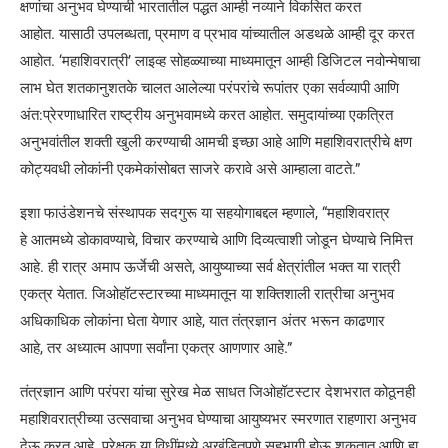
क्षणांचा अनुभव घेण्याची भारतातील पद्धत आम्ही नव्याने विकसित करत
आहोत. यासाठी उपलब्धता, प्रमाण व प्रभाव यांच्यातील अडथळे आम्ही दूर करत
आहोत. ‘महाशिवरात्री’ लाइव्ह सोहळ्याच्या माध्यमातून आम्ही डिजिटल नवोन्मेषाचा
लाभ घेत शतकानुशतके चालत आलेल्या परंपरांचे रूपांतर एका सर्वव्यापी आणि
अंत:प्रेरणाधारित राष्ट्रीय अनुभवामध्ये करत आहोत. समुदायांच्या एकत्रित
अनुभवांतील शक्ती खुली करण्याची आमची इच्छा आहे आणि महाशिवरात्रीचे क्षण
कोट्यवधी लोकांनी एकमेकांसोबत साजरे करावे असे आम्हाला वाटते.”
इशा फाउंडेशनचे संस्थापक सदगुरू या सहयोगाबद्दल म्हणाले, “महाशिवरात्र
हे आतमध्ये डोकावण्याचे, विचार करण्याचे आणि दिव्यत्वाशी जोडून घेण्याचे निमित्त
आहे. ही रात्र अमाप ऊर्जेची असते, आयुष्याच्या सर्व क्षेत्रांतील भक्त या रात्री
एकत्र येतात. जिओहॉटस्टारच्या माध्यमातून या शक्तिशाली रात्रीचा अनुभव
अधिकाधिक लोकांना घेता येणार आहे, यात तंत्रज्ञान अंतर भरून काढणार
आहे, तर अध्यात्म आपणा सर्वांना एकत्र आणणार आहे.”
तंत्रज्ञान आणि परंपरा यांचा सुरेख मेळ साधत जिओहॉटस्टार देशभरात कोठूनही
महाशिवरात्रीच्या उत्सवाचा अनुभव घेण्याचा आयुष्यभर स्मरणात राहणारा अनुभव
देऊ करत आहे. प्रेक्षक या विधींमध्ये अखंडितपणे सहभागी होऊ शकतात आणि हा