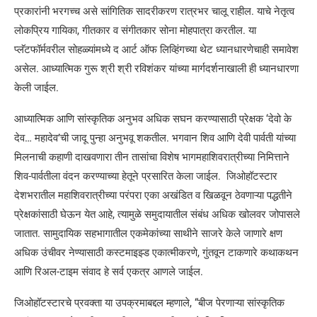
प्रकारांनी भरगच्च असे सांगितिक सादरीकरण रात्रभर चालू राहील. याचे नेतृत्व
लोकप्रिय गायिका, गीतकार व संगीतकार सोना मोहपात्रा करतील. या
प्लॅटफॉर्मवरील सोहळ्यांमध्ये द आर्ट ऑफ लिव्हिंगच्या थेट ध्यानधारणेचाही समावेश
असेल. आध्यात्मिक गुरू श्री श्री रविशंकर यांच्या मार्गदर्शनाखाली ही ध्यानधारणा
केली जाईल.
आध्यात्मिक आणि सांस्कृतिक अनुभव अधिक सघन करण्यासाठी प्रेक्षक ‘देवो के
देव… महादेव’ची जादू पुन्हा अनुभवू शकतील. भगवान शिव आणि देवी पार्वती यांच्या
मिलनाची कहाणी दाखवणारा तीन तासांचा विशेष भागमहाशिवरात्रीच्या निमित्ताने
शिव-पार्वतीला वंदन करण्याच्या हेतूने प्रसारित केला जाईल. जिओहॉटस्टार
देशभरातील महाशिवरात्रीच्या परंपरा एका अखंडित व खिळवून ठेवणाऱ्या पद्धतीने
प्रेक्षकांसाठी घेऊन येत आहे, त्यामुळे समुदायातील संबंध अधिक खोलवर जोपासले
जातात. सामुदायिक सहभागातील एकमेकांच्या साथीने साजरे केले जाणारे क्षण
अधिक उंचीवर नेण्यासाठी कस्टमाइझ्ड एकात्मीकरणे, गुंतवून टाकणारे कथाकथन
आणि रिअल-टाइम संवाद हे सर्व एकत्र आणले जाईल.
जिओहॉटस्टारचे प्रवक्ता या उपक्रमाबद्दल म्हणाले, “बीज पेरणाऱ्या सांस्कृतिक