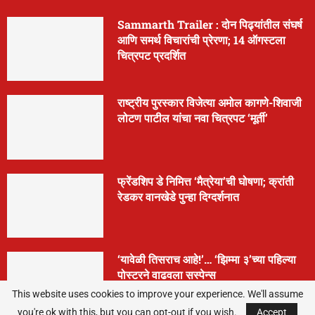
Sammarth Trailer : दोन पिढ्यांतील संघर्ष
आणि समर्थ विचारांची प्रेरणा; 14 ऑगस्टला
चित्रपट प्रदर्शित
राष्ट्रीय पुरस्कार विजेत्या अमोल कागणे-शिवाजी
लोटण पाटील यांचा नवा चित्रपट ‘मूर्ती’
फ्रेंडशिप डे निमित्त ‘मैत्रेया’ची घोषणा; क्रांती
रेडकर वानखेडे पुन्हा दिग्दर्शनात
‘यावेळी तिसराच आहे!’… ‘झिम्मा ३’च्या पहिल्या
पोस्टरने वाढवला सस्पेन्स
This website uses cookies to improve your experience. We'll assume
you're ok with this, but you can opt-out if you wish.
Accept