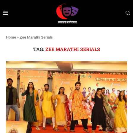
Home
»
Zee Marathi Serials
TAG:
ZEE MARATHI SERIALS