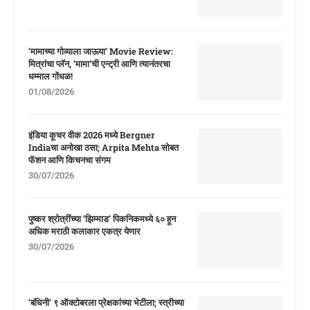
‘मामाच्या गोव्याला जाऊया’ Movie Review:
मित्रांचा प्लॅन, ‘मामा’ची एन्ट्री आणि त्यानंतरचा
धम्माल गोंधळ!
01/08/2026
इंडिया कूचर वीक 2026 मध्ये Bergner
Indiaचा अनोखा ठसा; Arpita Mehta सोबत
फॅशन आणि किचनचा संगम
30/07/2026
पुष्कर श्रोत्रींच्या ‘झिम्माड’ पिकनिकमध्ये ६० हून
अधिक मराठी कलाकार एकत्र येणार
30/07/2026
‘बंधिनी’ ९ ऑक्टोबरला प्रेक्षकांच्या भेटीला; स्त्रीच्या