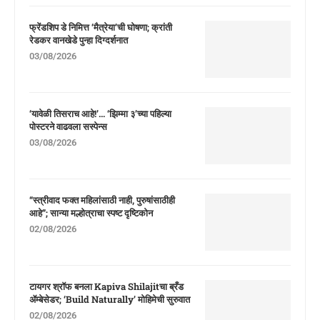
फ्रेंडशिप डे निमित्त ‘मैत्रेया’ची घोषणा; क्रांती
रेडकर वानखेडे पुन्हा दिग्दर्शनात
03/08/2026
‘यावेळी तिसराच आहे!’… ‘झिम्मा ३’च्या पहिल्या
पोस्टरने वाढवला सस्पेन्स
03/08/2026
“स्त्रीवाद फक्त महिलांसाठी नाही, पुरुषांसाठीही
आहे”; सान्या मल्होत्राचा स्पष्ट दृष्टिकोन
02/08/2026
टायगर श्रॉफ बनला Kapiva Shilajitचा ब्रँड
ॲम्बेसेडर; ‘Build Naturally’ मोहिमेची सुरुवात
02/08/2026