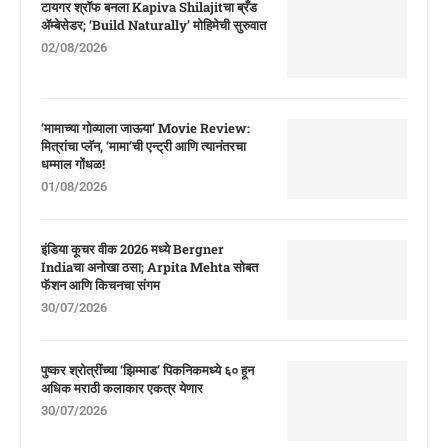
टायगर श्रॉफ बनला Kapiva Shilajitचा ब्रँड
ॲम्बेसेडर; ‘Build Naturally’ मोहिमेची सुरुवात
02/08/2026
‘मामाच्या गोव्याला जाऊया’ Movie Review:
मित्रांचा प्लॅन, ‘मामा’ची एन्ट्री आणि त्यानंतरचा
धम्माल गोंधळ!
01/08/2026
इंडिया कूचर वीक 2026 मध्ये Bergner
Indiaचा अनोखा ठसा; Arpita Mehta सोबत
फॅशन आणि किचनचा संगम
30/07/2026
पुष्कर श्रोत्रींच्या ‘झिम्माड’ पिकनिकमध्ये ६० हून
अधिक मराठी कलाकार एकत्र येणार
30/07/2026