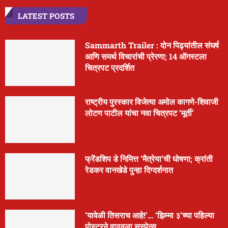
LATEST POSTS
Sammarth Trailer : दोन पिढ्यांतील संघर्ष
आणि समर्थ विचारांची प्रेरणा; 14 ऑगस्टला
चित्रपट प्रदर्शित
राष्ट्रीय पुरस्कार विजेत्या अमोल कागणे-शिवाजी
लोटण पाटील यांचा नवा चित्रपट ‘मूर्ती’
फ्रेंडशिप डे निमित्त ‘मैत्रेया’ची घोषणा; क्रांती
रेडकर वानखेडे पुन्हा दिग्दर्शनात
‘यावेळी तिसराच आहे!’… ‘झिम्मा ३’च्या पहिल्या
पोस्टरने वाढवला सस्पेन्स