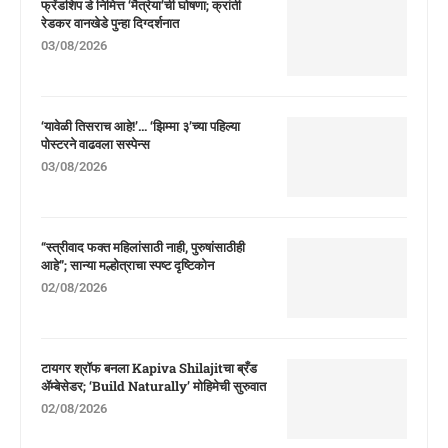
फ्रेंडशिप डे निमित्त ‘मैत्रेया’ची घोषणा; क्रांती
रेडकर वानखेडे पुन्हा दिग्दर्शनात
03/08/2026
‘यावेळी तिसराच आहे!’… ‘झिम्मा ३’च्या पहिल्या
पोस्टरने वाढवला सस्पेन्स
03/08/2026
“स्त्रीवाद फक्त महिलांसाठी नाही, पुरुषांसाठीही
आहे”; सान्या मल्होत्राचा स्पष्ट दृष्टिकोन
02/08/2026
टायगर श्रॉफ बनला Kapiva Shilajitचा ब्रँड
ॲम्बेसेडर; ‘Build Naturally’ मोहिमेची सुरुवात
02/08/2026