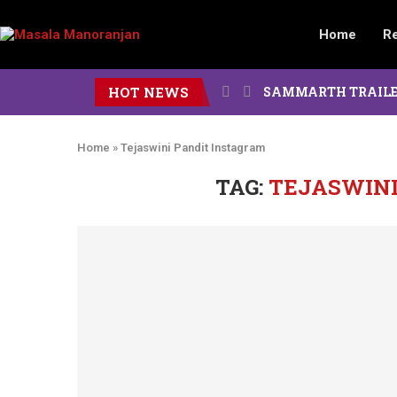
Home
R
HOT NEWS
SAMMARTH TRAILER : दोन पिढ
Home
»
Tejaswini Pandit Instagram
TAG:
TEJASWINI