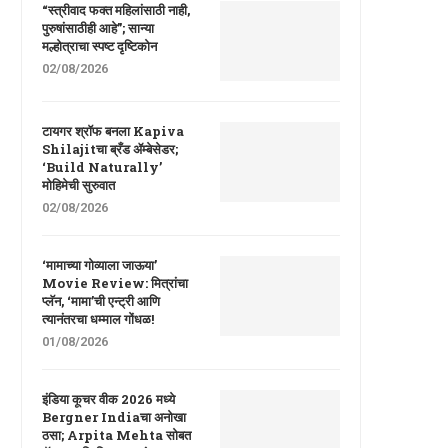
“स्त्रीवाद फक्त महिलांसाठी नाही,
पुरुषांसाठीही आहे”; सान्या
मल्होत्राचा स्पष्ट दृष्टिकोन
02/08/2026
टायगर श्रॉफ बनला Kapiva
Shilajitचा ब्रँड ॲम्बेसेडर;
‘Build Naturally’
मोहिमेची सुरुवात
02/08/2026
‘मामाच्या गोव्याला जाऊया’
Movie Review: मित्रांचा
प्लॅन, ‘मामा’ची एन्ट्री आणि
त्यानंतरचा धम्माल गोंधळ!
01/08/2026
इंडिया कूचर वीक 2026 मध्ये
Bergner Indiaचा अनोखा
ठसा; Arpita Mehta सोबत