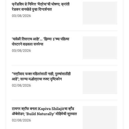
फ्रेंडशिप डे निमित्त ‘मैत्रेया’ची घोषणा; क्रांती
रेडकर वानखेडे पुन्हा दिग्दर्शनात
03/08/2026
‘यावेळी तिसराच आहे!’… ‘झिम्मा ३’च्या पहिल्या
पोस्टरने वाढवला सस्पेन्स
03/08/2026
“स्त्रीवाद फक्त महिलांसाठी नाही, पुरुषांसाठीही
आहे”; सान्या मल्होत्राचा स्पष्ट दृष्टिकोन
02/08/2026
टायगर श्रॉफ बनला Kapiva Shilajitचा ब्रँड
ॲम्बेसेडर; ‘Build Naturally’ मोहिमेची सुरुवात
02/08/2026