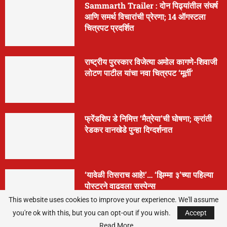
Sammarth Trailer : दोन पिढ्यांतील संघर्ष
आणि समर्थ विचारांची प्रेरणा; 14 ऑगस्टला
चित्रपट प्रदर्शित
राष्ट्रीय पुरस्कार विजेत्या अमोल कागणे-शिवाजी
लोटण पाटील यांचा नवा चित्रपट ‘मूर्ती’
फ्रेंडशिप डे निमित्त ‘मैत्रेया’ची घोषणा; क्रांती
रेडकर वानखेडे पुन्हा दिग्दर्शनात
‘यावेळी तिसराच आहे!’… ‘झिम्मा ३’च्या पहिल्या
पोस्टरने वाढवला सस्पेन्स
This website uses cookies to improve your experience. We'll assume
you're ok with this, but you can opt-out if you wish.
Accept
Read More