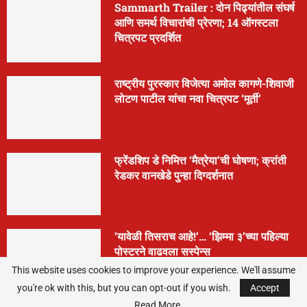
Sammarth Trailer : दोन पिढ्यांतील संघर्ष
आणि समर्थ विचारांची प्रेरणा; 14 ऑगस्टला
चित्रपट प्रदर्शित
राष्ट्रीय पुरस्कार विजेत्या अमोल कागणे-शिवाजी
लोटण पाटील यांचा नवा चित्रपट ‘मूर्ती’
फ्रेंडशिप डे निमित्त ‘मैत्रेया’ची घोषणा; क्रांती
रेडकर वानखेडे पुन्हा दिग्दर्शनात
‘यावेळी तिसराच आहे!’… ‘झिम्मा ३’च्या पहिल्या
पोस्टरने वाढवला सस्पेन्स
This website uses cookies to improve your experience. We'll assume
you're ok with this, but you can opt-out if you wish.
Accept
Read More