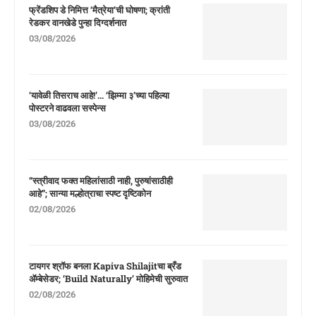
फ्रेंडशिप डे निमित्त ‘मैत्रेया’ची घोषणा; क्रांती
रेडकर वानखेडे पुन्हा दिग्दर्शनात
03/08/2026
‘यावेळी तिसराच आहे!’… ‘झिम्मा ३’च्या पहिल्या
पोस्टरने वाढवला सस्पेन्स
03/08/2026
“स्त्रीवाद फक्त महिलांसाठी नाही, पुरुषांसाठीही
आहे”; सान्या मल्होत्राचा स्पष्ट दृष्टिकोन
02/08/2026
टायगर श्रॉफ बनला Kapiva Shilajitचा ब्रँड
ॲम्बेसेडर; ‘Build Naturally’ मोहिमेची सुरुवात
02/08/2026