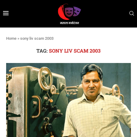
Home
»
sony liv scam 2003
TAG:
SONY LIV SCAM 2003