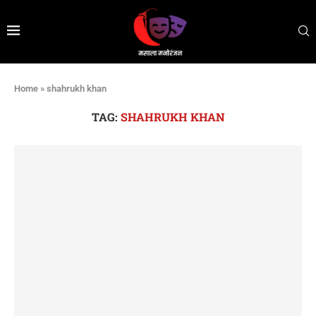
Home
»
shahrukh khan
TAG:
SHAHRUKH KHAN