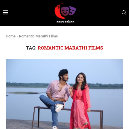
Home
»
Romantic Marathi Films
TAG:
ROMANTIC MARATHI FILMS