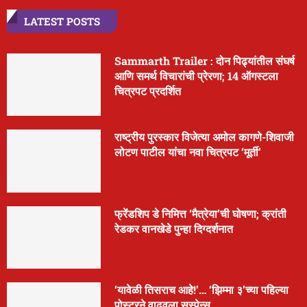
LATEST POSTS
Sammarth Trailer : दोन पिढ्यांतील संघर्ष
आणि समर्थ विचारांची प्रेरणा; 14 ऑगस्टला
चित्रपट प्रदर्शित
राष्ट्रीय पुरस्कार विजेत्या अमोल कागणे-शिवाजी
लोटण पाटील यांचा नवा चित्रपट ‘मूर्ती’
फ्रेंडशिप डे निमित्त ‘मैत्रेया’ची घोषणा; क्रांती
रेडकर वानखेडे पुन्हा दिग्दर्शनात
‘यावेळी तिसराच आहे!’… ‘झिम्मा ३’च्या पहिल्या
पोस्टरने वाढवला सस्पेन्स