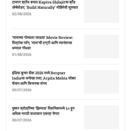
टायगर श्रॉफ बनला Kapiva Shilajitचा ब्रँड
ॲम्बेसेडर; ‘Build Naturally’ मोहिमेची सुरुवात
02/08/2026
‘मामाच्या गोव्याला जाऊया’ Movie Review:
मित्रांचा प्लॅन, ‘मामा’ची एन्ट्री आणि त्यानंतरचा
धम्माल गोंधळ!
01/08/2026
इंडिया कूचर वीक 2026 मध्ये Bergner
Indiaचा अनोखा ठसा; Arpita Mehta सोबत
फॅशन आणि किचनचा संगम
30/07/2026
पुष्कर श्रोत्रींच्या ‘झिम्माड’ पिकनिकमध्ये ६० हून
अधिक मराठी कलाकार एकत्र येणार
30/07/2026