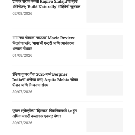
टायगर श्रॉफ बनला Kapiva Shilajitचा ब्रँड
ॲम्बेसेडर; ‘Build Naturally’ मोहिमेची सुरुवात
02/08/2026
‘मामाच्या गोव्याला जाऊया’ Movie Review:
मित्रांचा प्लॅन, ‘मामा’ची एन्ट्री आणि त्यानंतरचा
धम्माल गोंधळ!
01/08/2026
इंडिया कूचर वीक 2026 मध्ये Bergner
Indiaचा अनोखा ठसा; Arpita Mehta सोबत
फॅशन आणि किचनचा संगम
30/07/2026
पुष्कर श्रोत्रींच्या ‘झिम्माड’ पिकनिकमध्ये ६० हून
अधिक मराठी कलाकार एकत्र येणार
30/07/2026