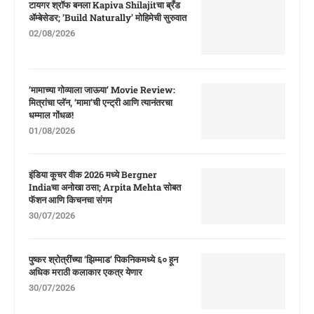
टायगर श्रॉफ बनला Kapiva Shilajitचा ब्रँड
ॲम्बेसेडर; ‘Build Naturally’ मोहिमेची सुरुवात
02/08/2026
‘मामाच्या गोव्याला जाऊया’ Movie Review:
मित्रांचा प्लॅन, ‘मामा’ची एन्ट्री आणि त्यानंतरचा
धम्माल गोंधळ!
01/08/2026
इंडिया कूचर वीक 2026 मध्ये Bergner
Indiaचा अनोखा ठसा; Arpita Mehta सोबत
फॅशन आणि किचनचा संगम
30/07/2026
पुष्कर श्रोत्रींच्या ‘झिम्माड’ पिकनिकमध्ये ६० हून
अधिक मराठी कलाकार एकत्र येणार
30/07/2026