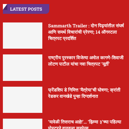
LATEST POSTS
Sammarth Trailer : दोन पिढ्यांतील संघर्ष
आणि समर्थ विचारांची प्रेरणा; 14 ऑगस्टला
चित्रपट प्रदर्शित
राष्ट्रीय पुरस्कार विजेत्या अमोल कागणे-शिवाजी
लोटण पाटील यांचा नवा चित्रपट ‘मूर्ती’
फ्रेंडशिप डे निमित्त ‘मैत्रेया’ची घोषणा; क्रांती
रेडकर वानखेडे पुन्हा दिग्दर्शनात
‘यावेळी तिसराच आहे!’… ‘झिम्मा ३’च्या पहिल्या
पोस्टरने वाढवला सस्पेन्स