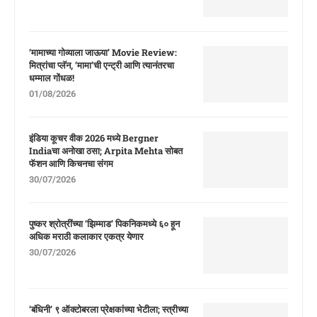
‘मामाच्या गोव्याला जाऊया’ Movie Review:
मित्रांचा प्लॅन, ‘मामा’ची एन्ट्री आणि त्यानंतरचा
धम्माल गोंधळ!
01/08/2026
इंडिया कूचर वीक 2026 मध्ये Bergner
Indiaचा अनोखा ठसा; Arpita Mehta सोबत
फॅशन आणि किचनचा संगम
30/07/2026
पुष्कर श्रोत्रींच्या ‘झिम्माड’ पिकनिकमध्ये ६० हून
अधिक मराठी कलाकार एकत्र येणार
30/07/2026
‘बंधिनी’ ९ ऑक्टोबरला प्रेक्षकांच्या भेटीला; स्त्रीच्या