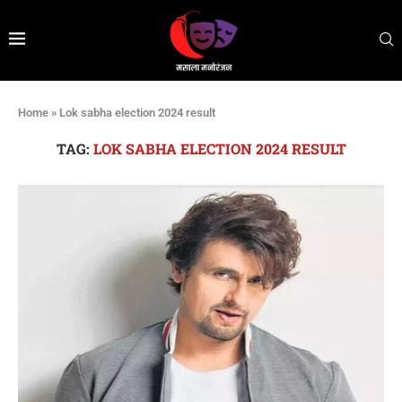
Home
»
Lok sabha election 2024 result
TAG:
LOK SABHA ELECTION 2024 RESULT