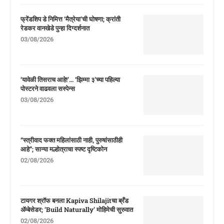
फ्रेंडशिप डे निमित्त ‘मैत्रेया’ची घोषणा; क्रांती
रेडकर वानखेडे पुन्हा दिग्दर्शनात
03/08/2026
‘यावेळी तिसराच आहे!’… ‘झिम्मा ३’च्या पहिल्या
पोस्टरने वाढवला सस्पेन्स
03/08/2026
“स्त्रीवाद फक्त महिलांसाठी नाही, पुरुषांसाठीही
आहे”; सान्या मल्होत्राचा स्पष्ट दृष्टिकोन
02/08/2026
टायगर श्रॉफ बनला Kapiva Shilajitचा ब्रँड
ॲम्बेसेडर; ‘Build Naturally’ मोहिमेची सुरुवात
02/08/2026