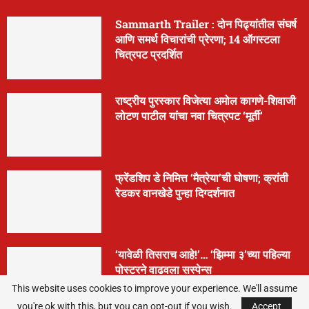
Sammarth Trailer : दोन पिढ्यांतील संघर्ष
आणि समर्थ विचारांची प्रेरणा; 14 ऑगस्टला
चित्रपट प्रदर्शित
राष्ट्रीय पुरस्कार विजेत्या अमोल कागणे-शिवाजी
लोटण पाटील यांचा नवा चित्रपट ‘मूर्ती’
फ्रेंडशिप डे निमित्त ‘मैत्रेया’ची घोषणा; क्रांती
रेडकर वानखेडे पुन्हा दिग्दर्शनात
‘यावेळी तिसराच आहे!’… ‘झिम्मा ३’च्या पहिल्या
पोस्टरने वाढवला सस्पेन्स
This website uses cookies to improve your experience. We'll assume
you're ok with this, but you can opt-out if you wish.
Accept