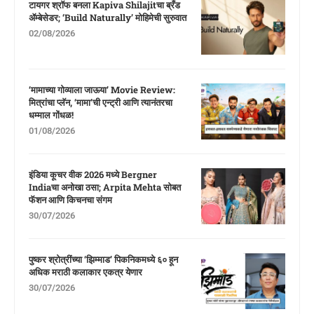
टायगर श्रॉफ बनला Kapiva Shilajitचा ब्रँड
ॲम्बेसेडर; ‘Build Naturally’ मोहिमेची सुरुवात
02/08/2026
‘मामाच्या गोव्याला जाऊया’ Movie Review:
मित्रांचा प्लॅन, ‘मामा’ची एन्ट्री आणि त्यानंतरचा
धम्माल गोंधळ!
01/08/2026
इंडिया कूचर वीक 2026 मध्ये Bergner
Indiaचा अनोखा ठसा; Arpita Mehta सोबत
फॅशन आणि किचनचा संगम
30/07/2026
पुष्कर श्रोत्रींच्या ‘झिम्माड’ पिकनिकमध्ये ६० हून
अधिक मराठी कलाकार एकत्र येणार
30/07/2026