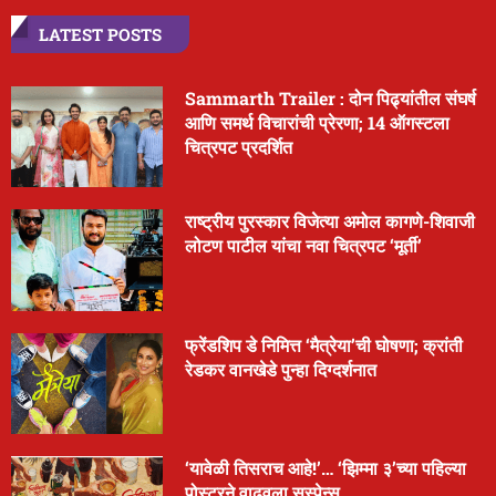
LATEST POSTS
Sammarth Trailer : दोन पिढ्यांतील संघर्ष
आणि समर्थ विचारांची प्रेरणा; 14 ऑगस्टला
चित्रपट प्रदर्शित
राष्ट्रीय पुरस्कार विजेत्या अमोल कागणे-शिवाजी
लोटण पाटील यांचा नवा चित्रपट ‘मूर्ती’
फ्रेंडशिप डे निमित्त ‘मैत्रेया’ची घोषणा; क्रांती
रेडकर वानखेडे पुन्हा दिग्दर्शनात
‘यावेळी तिसराच आहे!’… ‘झिम्मा ३’च्या पहिल्या
पोस्टरने वाढवला सस्पेन्स