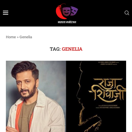
Home
»
Genelia
TAG:
GENELIA