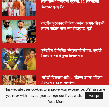
आणि समर्थ विचारांची प्रेरणा; 14 ऑगस्टला
चित्रपट प्रदर्शित
राष्ट्रीय पुरस्कार विजेत्या अमोल कागणे-शिवाजी
लोटण पाटील यांचा नवा चित्रपट ‘मूर्ती’
फ्रेंडशिप डे निमित्त ‘मैत्रेया’ची घोषणा; क्रांती
रेडकर वानखेडे पुन्हा दिग्दर्शनात
‘यावेळी तिसराच आहे!’… ‘झिम्मा ३’च्या पहिल्या
पोस्टरने वाढवला सस्पेन्स
This website uses cookies to improve your experience. We'll assume
you're ok with this, but you can opt-out if you wish.
Accept
Read More