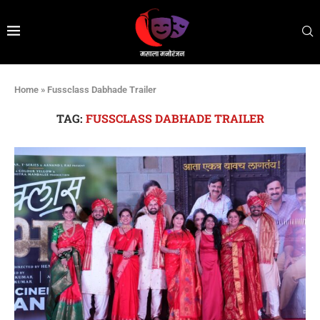
Home
»
Fussclass Dabhade Trailer
TAG:
FUSSCLASS DABHADE TRAILER