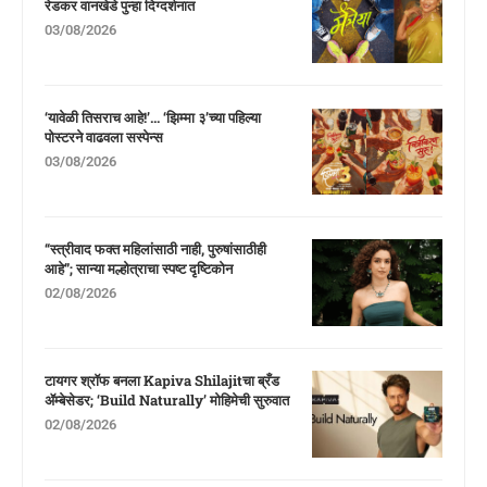
रेडकर वानखेडे पुन्हा दिग्दर्शनात
03/08/2026
‘यावेळी तिसराच आहे!’… ‘झिम्मा ३’च्या पहिल्या
पोस्टरने वाढवला सस्पेन्स
03/08/2026
“स्त्रीवाद फक्त महिलांसाठी नाही, पुरुषांसाठीही
आहे”; सान्या मल्होत्राचा स्पष्ट दृष्टिकोन
02/08/2026
टायगर श्रॉफ बनला Kapiva Shilajitचा ब्रँड
ॲम्बेसेडर; ‘Build Naturally’ मोहिमेची सुरुवात
02/08/2026