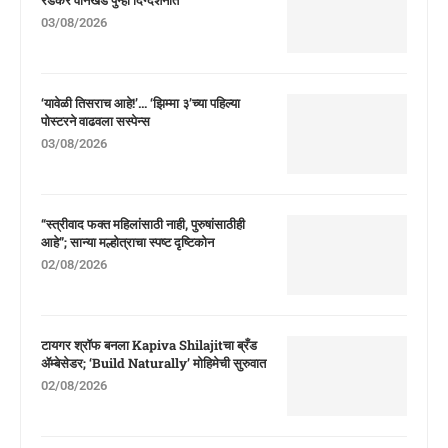
रेडकर वानखेडे पुन्हा दिग्दर्शनात
03/08/2026
‘यावेळी तिसराच आहे!’… ‘झिम्मा ३’च्या पहिल्या
पोस्टरने वाढवला सस्पेन्स
03/08/2026
“स्त्रीवाद फक्त महिलांसाठी नाही, पुरुषांसाठीही
आहे”; सान्या मल्होत्राचा स्पष्ट दृष्टिकोन
02/08/2026
टायगर श्रॉफ बनला Kapiva Shilajitचा ब्रँड
ॲम्बेसेडर; ‘Build Naturally’ मोहिमेची सुरुवात
02/08/2026