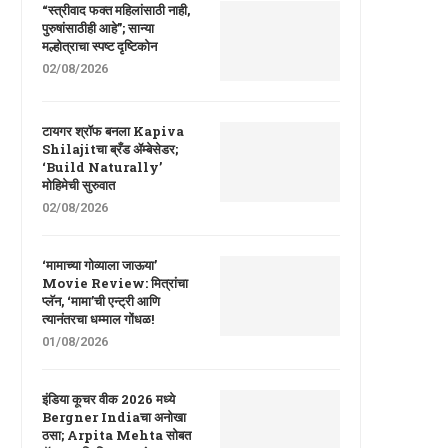
“स्त्रीवाद फक्त महिलांसाठी नाही,
पुरुषांसाठीही आहे”; सान्या
मल्होत्राचा स्पष्ट दृष्टिकोन
02/08/2026
टायगर श्रॉफ बनला Kapiva
Shilajitचा ब्रँड ॲम्बेसेडर;
‘Build Naturally’
मोहिमेची सुरुवात
02/08/2026
‘मामाच्या गोव्याला जाऊया’
Movie Review: मित्रांचा
प्लॅन, ‘मामा’ची एन्ट्री आणि
त्यानंतरचा धम्माल गोंधळ!
01/08/2026
इंडिया कूचर वीक 2026 मध्ये
Bergner Indiaचा अनोखा
ठसा; Arpita Mehta सोबत