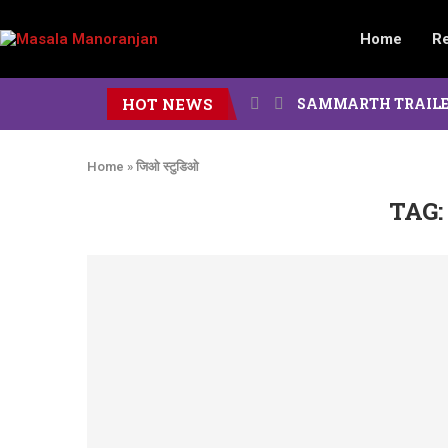
Home
R
HOT NEWS
SAMMARTH TRAILER : दोन पिढ
Home
»
जिओ स्टुडिओ
TAG