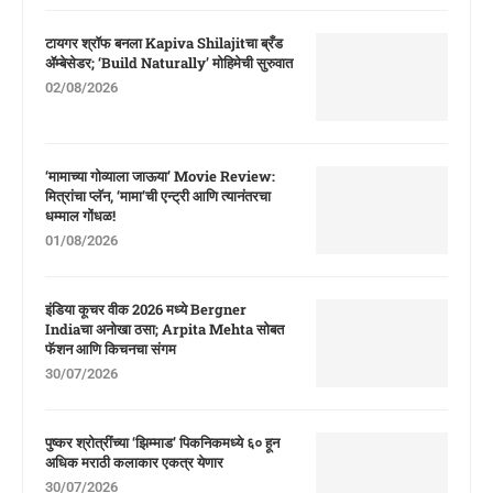
टायगर श्रॉफ बनला Kapiva Shilajitचा ब्रँड
ॲम्बेसेडर; ‘Build Naturally’ मोहिमेची सुरुवात
02/08/2026
‘मामाच्या गोव्याला जाऊया’ Movie Review:
मित्रांचा प्लॅन, ‘मामा’ची एन्ट्री आणि त्यानंतरचा
धम्माल गोंधळ!
01/08/2026
इंडिया कूचर वीक 2026 मध्ये Bergner
Indiaचा अनोखा ठसा; Arpita Mehta सोबत
फॅशन आणि किचनचा संगम
30/07/2026
पुष्कर श्रोत्रींच्या ‘झिम्माड’ पिकनिकमध्ये ६० हून
अधिक मराठी कलाकार एकत्र येणार
30/07/2026