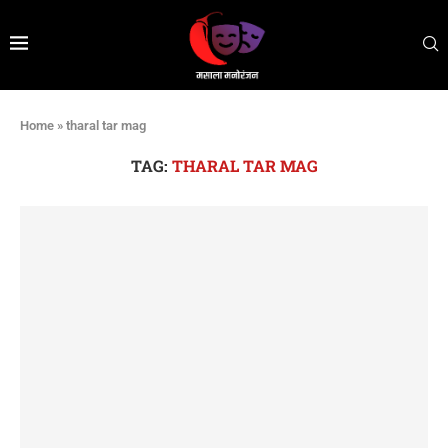
Home
»
tharal tar mag
TAG:
THARAL TAR MAG