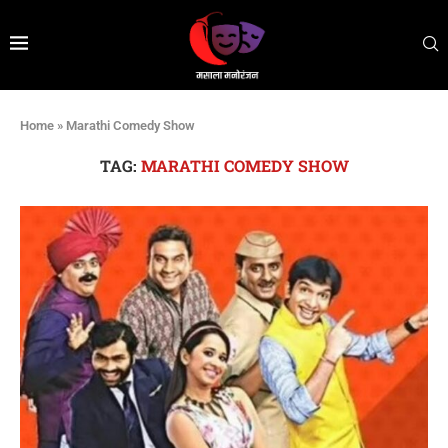
Home
»
Marathi Comedy Show
TAG:
MARATHI COMEDY SHOW