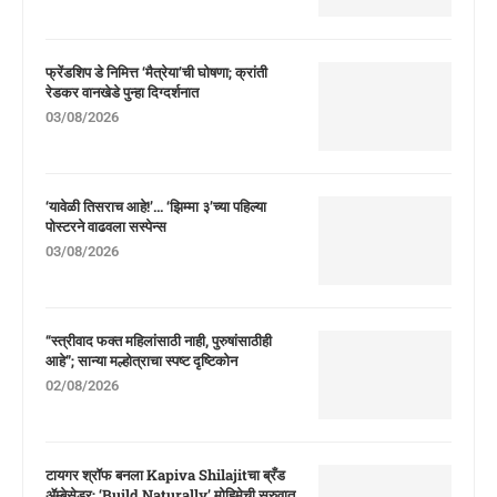
फ्रेंडशिप डे निमित्त ‘मैत्रेया’ची घोषणा; क्रांती
रेडकर वानखेडे पुन्हा दिग्दर्शनात
03/08/2026
‘यावेळी तिसराच आहे!’… ‘झिम्मा ३’च्या पहिल्या
पोस्टरने वाढवला सस्पेन्स
03/08/2026
“स्त्रीवाद फक्त महिलांसाठी नाही, पुरुषांसाठीही
आहे”; सान्या मल्होत्राचा स्पष्ट दृष्टिकोन
02/08/2026
टायगर श्रॉफ बनला Kapiva Shilajitचा ब्रँड
ॲम्बेसेडर; ‘Build Naturally’ मोहिमेची सुरुवात