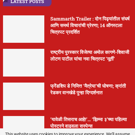
LATEST POSTS
Sammarth Trailer : दोन पिढ्यांतील संघर्ष
आणि समर्थ विचारांची प्रेरणा; 14 ऑगस्टला
चित्रपट प्रदर्शित
राष्ट्रीय पुरस्कार विजेत्या अमोल कागणे-शिवाजी
लोटण पाटील यांचा नवा चित्रपट ‘मूर्ती’
फ्रेंडशिप डे निमित्त ‘मैत्रेया’ची घोषणा; क्रांती
रेडकर वानखेडे पुन्हा दिग्दर्शनात
‘यावेळी तिसराच आहे!’… ‘झिम्मा ३’च्या पहिल्या
पोस्टरने वाढवला सस्पेन्स
This website uses cookies to improve your experience. We'll assume