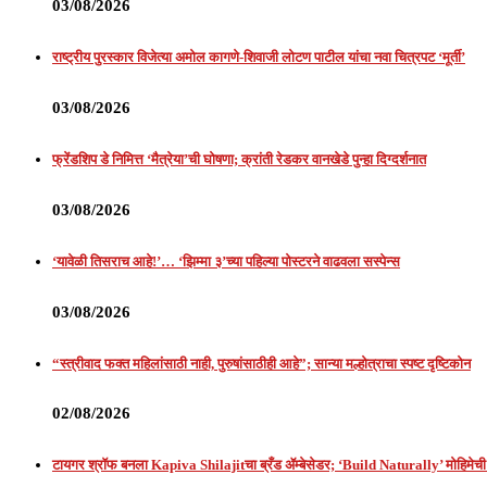
03/08/2026
राष्ट्रीय पुरस्कार विजेत्या अमोल कागणे-शिवाजी लोटण पाटील यांचा नवा चित्रपट ‘मूर्ती’
03/08/2026
फ्रेंडशिप डे निमित्त ‘मैत्रेया’ची घोषणा; क्रांती रेडकर वानखेडे पुन्हा दिग्दर्शनात
03/08/2026
‘यावेळी तिसराच आहे!’… ‘झिम्मा ३’च्या पहिल्या पोस्टरने वाढवला सस्पेन्स
03/08/2026
“स्त्रीवाद फक्त महिलांसाठी नाही, पुरुषांसाठीही आहे”; सान्या मल्होत्राचा स्पष्ट दृष्टिकोन
02/08/2026
टायगर श्रॉफ बनला Kapiva Shilajitचा ब्रँड ॲम्बेसेडर; ‘Build Naturally’ मोहिमेची 