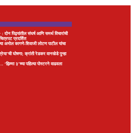
ोन पिढ्यांतील संघर्ष आणि समर्थ विचारांची
ित्रपट प्रदर्शित
जेत्या अमोल कागणे-शिवाजी लोटण पाटील यांचा
ैत्रेया’ची घोषणा; क्रांती रेडकर वानखेडे पुन्हा
 ‘झिम्मा ३’च्या पहिल्या पोस्टरने वाढवला