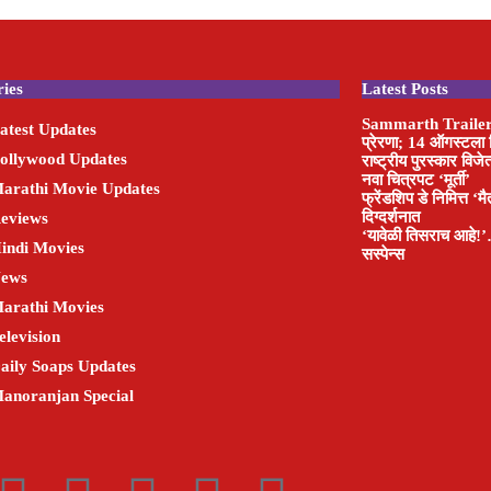
ies
Latest Posts
Sammarth Trailer : द
atest Updates
प्रेरणा; 14 ऑगस्टला च
ollywood Updates
राष्ट्रीय पुरस्कार वि
नवा चित्रपट ‘मूर्ती’
arathi Movie Updates
फ्रेंडशिप डे निमित्त ‘म
दिग्दर्शनात
eviews
‘यावेळी तिसराच आहे!’…
indi Movies
सस्पेन्स
ews
arathi Movies
elevision
aily Soaps Updates
anoranjan Special