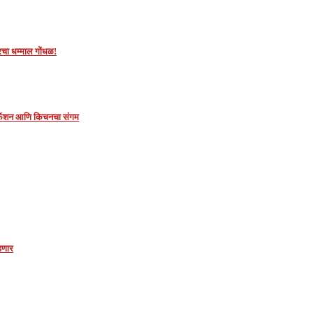
तरचा धम्माल गोंधळ!
 फॅशन आणि किचनचा संगम
गडणार