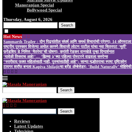
Marathi Movie Updates
Manoranjan Special
Bollywood Special
Thursday, August 6, 2026
Search
Hot News
Sammarth Trailer : दोन पिढ्यांतील संघर्ष आणि समर्थ विचारांची प्रेरणा; 14 ऑगस्टला 
राष्ट्रीय पुरस्कार विजेत्या अमोल कागणे-शिवाजी लोटण पाटील यांचा नवा चित्रपट ‘मूर्ती’
फ्रेंडशिप डे निमित्त ‘मैत्रेया’ची घोषणा; क्रांती रेडकर वानखेडे पुन्हा दिग्दर्शनात
‘यावेळी तिसराच आहे!’… ‘झिम्मा ३’च्या पहिल्या पोस्टरने वाढवला सस्पेन्स
“स्त्रीवाद फक्त महिलांसाठी नाही, पुरुषांसाठीही आहे”; सान्या मल्होत्राचा स्पष्ट दृष्टिकोन
टायगर श्रॉफ बनला Kapiva Shilajitचा ब्रँड ॲम्बेसेडर; ‘Build Naturally’ मोहिमेची 
Search
Search
Reviews
Latest Updates
Television