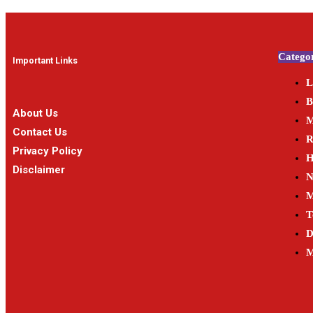
Categor
Important Links
L
B
About Us
M
Contact Us
R
Privacy Policy
H
Disclaimer
N
M
T
D
M