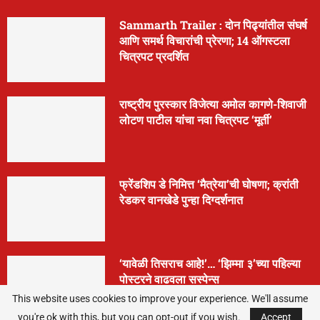
Sammarth Trailer : दोन पिढ्यांतील संघर्ष
आणि समर्थ विचारांची प्रेरणा; 14 ऑगस्टला
चित्रपट प्रदर्शित
राष्ट्रीय पुरस्कार विजेत्या अमोल कागणे-शिवाजी
लोटण पाटील यांचा नवा चित्रपट ‘मूर्ती’
फ्रेंडशिप डे निमित्त ‘मैत्रेया’ची घोषणा; क्रांती
रेडकर वानखेडे पुन्हा दिग्दर्शनात
‘यावेळी तिसराच आहे!’… ‘झिम्मा ३’च्या पहिल्या
पोस्टरने वाढवला सस्पेन्स
This website uses cookies to improve your experience. We'll assume
you're ok with this, but you can opt-out if you wish.
Accept