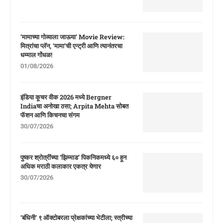
‘मामाच्या गोव्याला जाऊया’ Movie Review:
मित्रांचा प्लॅन, ‘मामा’ची एन्ट्री आणि त्यानंतरचा
धम्माल गोंधळ!
01/08/2026
इंडिया कूचर वीक 2026 मध्ये Bergner
Indiaचा अनोखा ठसा; Arpita Mehta सोबत
फॅशन आणि किचनचा संगम
30/07/2026
पुष्कर श्रोत्रींच्या ‘झिम्माड’ पिकनिकमध्ये ६० हून
अधिक मराठी कलाकार एकत्र येणार
30/07/2026
‘बंधिनी’ ९ ऑक्टोबरला प्रेक्षकांच्या भेटीला; स्त्रीच्या