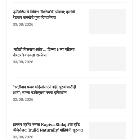
फ्रेंडशिप डे निमित्त ‘मैत्रेया’ची घोषणा; क्रांती
रेडकर वानखेडे पुन्हा दिग्दर्शनात
03/08/2026
‘यावेळी तिसराच आहे!’… ‘झिम्मा ३’च्या पहिल्या
पोस्टरने वाढवला सस्पेन्स
03/08/2026
“स्त्रीवाद फक्त महिलांसाठी नाही, पुरुषांसाठीही
आहे”; सान्या मल्होत्राचा स्पष्ट दृष्टिकोन
02/08/2026
टायगर श्रॉफ बनला Kapiva Shilajitचा ब्रँड
ॲम्बेसेडर; ‘Build Naturally’ मोहिमेची सुरुवात
02/08/2026