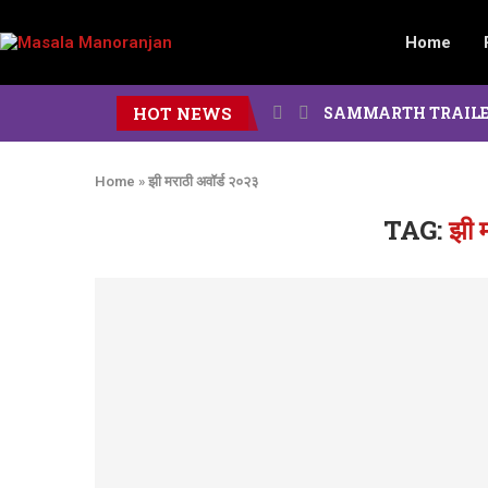
Home
HOT NEWS
SAMMARTH TRAILER : दोन पिढ
Home
»
झी मराठी अवॉर्ड २०२३
TAG:
झी 