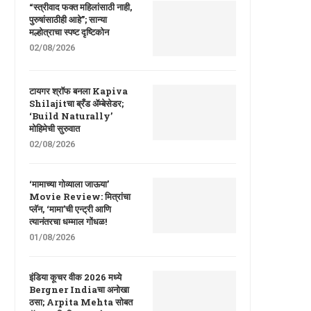
“स्त्रीवाद फक्त महिलांसाठी नाही,
पुरुषांसाठीही आहे”; सान्या
मल्होत्राचा स्पष्ट दृष्टिकोन
02/08/2026
टायगर श्रॉफ बनला Kapiva
Shilajitचा ब्रँड ॲम्बेसेडर;
‘Build Naturally’
मोहिमेची सुरुवात
02/08/2026
‘मामाच्या गोव्याला जाऊया’
Movie Review: मित्रांचा
प्लॅन, ‘मामा’ची एन्ट्री आणि
त्यानंतरचा धम्माल गोंधळ!
01/08/2026
इंडिया कूचर वीक 2026 मध्ये
Bergner Indiaचा अनोखा
ठसा; Arpita Mehta सोबत