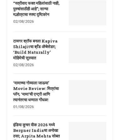
“स्त्रीवाद फक्त महिलांसाठी नाही,
पुरुषांसाठीही आहे”; सान्या
मल्होत्राचा स्पष्ट दृष्टिकोन
02/08/2026
टायगर श्रॉफ बनला Kapiva
Shilajitचा ब्रँड ॲम्बेसेडर;
‘Build Naturally’
मोहिमेची सुरुवात
02/08/2026
‘मामाच्या गोव्याला जाऊया’
Movie Review: मित्रांचा
प्लॅन, ‘मामा’ची एन्ट्री आणि
त्यानंतरचा धम्माल गोंधळ!
01/08/2026
इंडिया कूचर वीक 2026 मध्ये
Bergner Indiaचा अनोखा
ठसा; Arpita Mehta सोबत