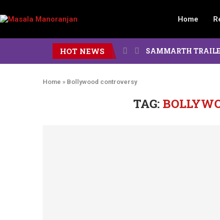
Home
R
HOT NEWS
SAMMARTH TRAILER : दोन पिढ
Home
»
Bollywood controversy
TAG:
BOLLYW