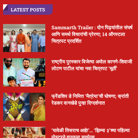
LATEST POSTS
Sammarth Trailer : दोन पिढ्यांतील संघर्ष
आणि समर्थ विचारांची प्रेरणा; 14 ऑगस्टला
चित्रपट प्रदर्शित
राष्ट्रीय पुरस्कार विजेत्या अमोल कागणे-शिवाजी
लोटण पाटील यांचा नवा चित्रपट ‘मूर्ती’
फ्रेंडशिप डे निमित्त ‘मैत्रेया’ची घोषणा; क्रांती
रेडकर वानखेडे पुन्हा दिग्दर्शनात
‘यावेळी तिसराच आहे!’… ‘झिम्मा ३’च्या पहिल्या
पोस्टरने वाढवला सस्पेन्स