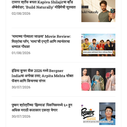
टायगर श्रॉफ बनला Kapiva Shilajitचा ब्रँड
ॲम्बेसेडर; ‘Build Naturally’ मोहिमेची सुरुवात
02/08/2026
‘मामाच्या गोव्याला जाऊया’ Movie Review:
मित्रांचा प्लॅन, ‘मामा’ची एन्ट्री आणि त्यानंतरचा
धम्माल गोंधळ!
01/08/2026
इंडिया कूचर वीक 2026 मध्ये Bergner
Indiaचा अनोखा ठसा; Arpita Mehta सोबत
फॅशन आणि किचनचा संगम
30/07/2026
पुष्कर श्रोत्रींच्या ‘झिम्माड’ पिकनिकमध्ये ६० हून
अधिक मराठी कलाकार एकत्र येणार
30/07/2026