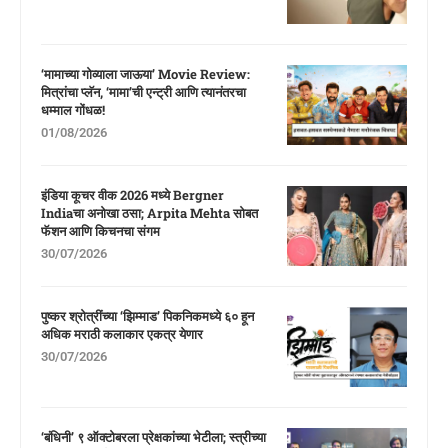
‘मामाच्या गोव्याला जाऊया’ Movie Review:
मित्रांचा प्लॅन, ‘मामा’ची एन्ट्री आणि त्यानंतरचा
धम्माल गोंधळ!
01/08/2026
इंडिया कूचर वीक 2026 मध्ये Bergner
Indiaचा अनोखा ठसा; Arpita Mehta सोबत
फॅशन आणि किचनचा संगम
30/07/2026
पुष्कर श्रोत्रींच्या ‘झिम्माड’ पिकनिकमध्ये ६० हून
अधिक मराठी कलाकार एकत्र येणार
30/07/2026
‘बंधिनी’ ९ ऑक्टोबरला प्रेक्षकांच्या भेटीला; स्त्रीच्या