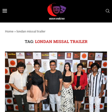
Home
»
londan missal trailer
TAG:
LONDAN MISSAL TRAILER