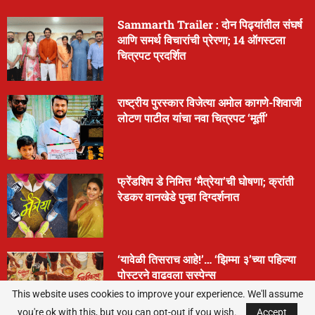
Sammarth Trailer : दोन पिढ्यांतील संघर्ष
आणि समर्थ विचारांची प्रेरणा; 14 ऑगस्टला
चित्रपट प्रदर्शित
राष्ट्रीय पुरस्कार विजेत्या अमोल कागणे-शिवाजी
लोटण पाटील यांचा नवा चित्रपट ‘मूर्ती’
फ्रेंडशिप डे निमित्त ‘मैत्रेया’ची घोषणा; क्रांती
रेडकर वानखेडे पुन्हा दिग्दर्शनात
‘यावेळी तिसराच आहे!’… ‘झिम्मा ३’च्या पहिल्या
पोस्टरने वाढवला सस्पेन्स
This website uses cookies to improve your experience. We'll assume
you're ok with this, but you can opt-out if you wish.
Accept