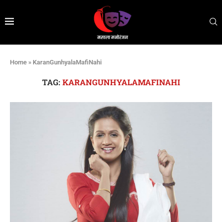
Home
»
KaranGunhyalaMafiNahi
TAG:
KARANGUNHYALAMAFINAHI