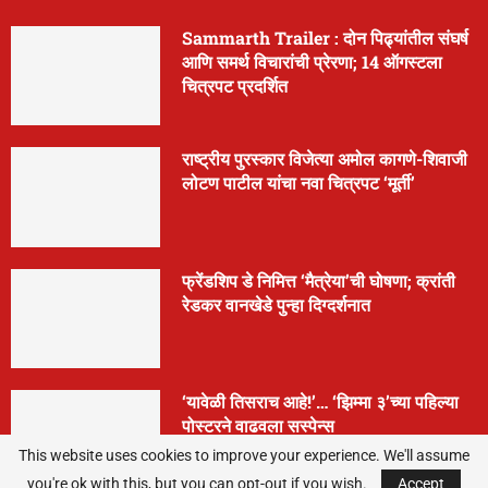
Sammarth Trailer : दोन पिढ्यांतील संघर्ष
आणि समर्थ विचारांची प्रेरणा; 14 ऑगस्टला
चित्रपट प्रदर्शित
राष्ट्रीय पुरस्कार विजेत्या अमोल कागणे-शिवाजी
लोटण पाटील यांचा नवा चित्रपट ‘मूर्ती’
फ्रेंडशिप डे निमित्त ‘मैत्रेया’ची घोषणा; क्रांती
रेडकर वानखेडे पुन्हा दिग्दर्शनात
‘यावेळी तिसराच आहे!’… ‘झिम्मा ३’च्या पहिल्या
पोस्टरने वाढवला सस्पेन्स
This website uses cookies to improve your experience. We'll assume
you're ok with this, but you can opt-out if you wish.
Accept