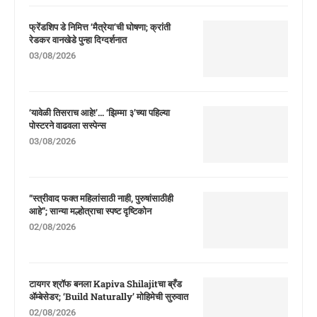
फ्रेंडशिप डे निमित्त ‘मैत्रेया’ची घोषणा; क्रांती
रेडकर वानखेडे पुन्हा दिग्दर्शनात
03/08/2026
‘यावेळी तिसराच आहे!’… ‘झिम्मा ३’च्या पहिल्या
पोस्टरने वाढवला सस्पेन्स
03/08/2026
“स्त्रीवाद फक्त महिलांसाठी नाही, पुरुषांसाठीही
आहे”; सान्या मल्होत्राचा स्पष्ट दृष्टिकोन
02/08/2026
टायगर श्रॉफ बनला Kapiva Shilajitचा ब्रँड
ॲम्बेसेडर; ‘Build Naturally’ मोहिमेची सुरुवात
02/08/2026