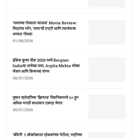
‘मामाच्या गोव्याला जाऊया’ Movie Review:
मित्रांचा प्लॅन, ‘मामा’ची एन्ट्री आणि त्यानंतरचा
धम्माल गोंधळ!
01/08/2026
इंडिया कूचर वीक 2026 मध्ये Bergner
Indiaचा अनोखा ठसा; Arpita Mehta सोबत
फॅशन आणि किचनचा संगम
30/07/2026
पुष्कर श्रोत्रींच्या ‘झिम्माड’ पिकनिकमध्ये ६० हून
अधिक मराठी कलाकार एकत्र येणार
30/07/2026
‘बंधिनी’ ९ ऑक्टोबरला प्रेक्षकांच्या भेटीला; स्त्रीच्या