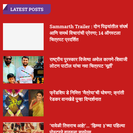
LATEST POSTS
Sammarth Trailer : दोन पिढ्यांतील संघर्ष
आणि समर्थ विचारांची प्रेरणा; 14 ऑगस्टला
चित्रपट प्रदर्शित
राष्ट्रीय पुरस्कार विजेत्या अमोल कागणे-शिवाजी
लोटण पाटील यांचा नवा चित्रपट ‘मूर्ती’
फ्रेंडशिप डे निमित्त ‘मैत्रेया’ची घोषणा; क्रांती
रेडकर वानखेडे पुन्हा दिग्दर्शनात
‘यावेळी तिसराच आहे!’… ‘झिम्मा ३’च्या पहिल्या
पोस्टरने वाढवला सस्पेन्स