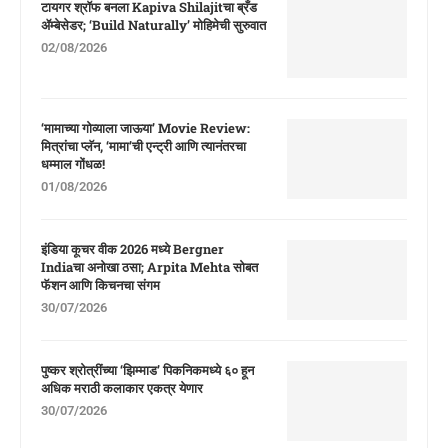
टायगर श्रॉफ बनला Kapiva Shilajitचा ब्रँड
ॲम्बेसेडर; ‘Build Naturally’ मोहिमेची सुरुवात
02/08/2026
‘मामाच्या गोव्याला जाऊया’ Movie Review:
मित्रांचा प्लॅन, ‘मामा’ची एन्ट्री आणि त्यानंतरचा
धम्माल गोंधळ!
01/08/2026
इंडिया कूचर वीक 2026 मध्ये Bergner
Indiaचा अनोखा ठसा; Arpita Mehta सोबत
फॅशन आणि किचनचा संगम
30/07/2026
पुष्कर श्रोत्रींच्या ‘झिम्माड’ पिकनिकमध्ये ६० हून
अधिक मराठी कलाकार एकत्र येणार
30/07/2026